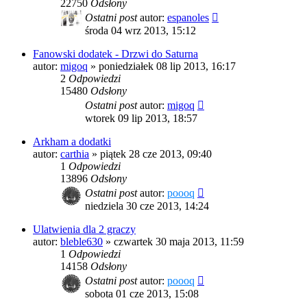
22750
Odsłony
Ostatni post
autor:
espanoles
środa 04 wrz 2013, 15:12
Fanowski dodatek - Drzwi do Saturna
autor:
migoq
»
poniedziałek 08 lip 2013, 16:17
2
Odpowiedzi
15480
Odsłony
Ostatni post
autor:
migoq
wtorek 09 lip 2013, 18:57
Arkham a dodatki
autor:
carthia
»
piątek 28 cze 2013, 09:40
1
Odpowiedzi
13896
Odsłony
Ostatni post
autor:
poooq
niedziela 30 cze 2013, 14:24
Ulatwienia dla 2 graczy
autor:
bleble630
»
czwartek 30 maja 2013, 11:59
1
Odpowiedzi
14158
Odsłony
Ostatni post
autor:
poooq
sobota 01 cze 2013, 15:08