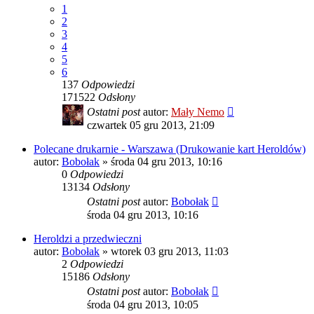
1
2
3
4
5
6
137
Odpowiedzi
171522
Odsłony
Ostatni post
autor:
Mały Nemo
czwartek 05 gru 2013, 21:09
Polecane drukarnie - Warszawa (Drukowanie kart Heroldów)
autor:
Bobołak
»
środa 04 gru 2013, 10:16
0
Odpowiedzi
13134
Odsłony
Ostatni post
autor:
Bobołak
środa 04 gru 2013, 10:16
Heroldzi a przedwieczni
autor:
Bobołak
»
wtorek 03 gru 2013, 11:03
2
Odpowiedzi
15186
Odsłony
Ostatni post
autor:
Bobołak
środa 04 gru 2013, 10:05