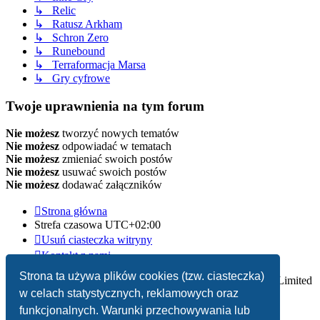
↳ Relic
↳ Ratusz Arkham
↳ Schron Zero
↳ Runebound
↳ Terraformacja Marsa
↳ Gry cyfrowe
Twoje uprawnienia na tym forum
Nie możesz
tworzyć nowych tematów
Nie możesz
odpowiadać w tematach
Nie możesz
zmieniać swoich postów
Nie możesz
usuwać swoich postów
Nie możesz
dodawać załączników
Strona główna
Strefa czasowa
UTC+02:00
Usuń ciasteczka witryny
Kontakt z nami
Strona ta używa plików cookies (tzw. ciasteczka)
Technologię dostarcza
phpBB
® Forum Software © phpBB Limited
w celach statystycznych, reklamowych oraz
Polski pakiet językowy dostarcza
phpBB.pl
funkcjonalnych. Warunki przechowywania lub