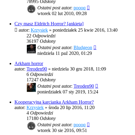
78995
Odsłony
Ostatni post
autor:
poooq
wtorek 02 lut 2010, 09:28
Czy masz Eldritch Horror? [ankieta]
autor:
Krzysiek
»
poniedziałek 25 kwie 2016, 13:40
22
Odpowiedzi
36197
Odsłony
Ostatni post
autor:
Bludgeon
niedziela 11 paź 2020, 01:29
Arkham horror
autor:
Treoden90
»
niedziela 30 gru 2018, 11:09
6
Odpowiedzi
17247
Odsłony
Ostatni post
autor:
Treoden90
poniedziałek 07 sty 2019, 15:24
Kooperacyjna karcianka Arkham Horror?
autor:
Krzysiek
»
środa 20 lip 2016, 11:20
4
Odpowiedzi
17180
Odsłony
Ostatni post
autor:
poooq
wtorek 30 sie 2016, 09:51