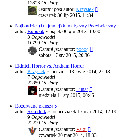
12853
Odsłony
Ostatni post
autor:
Krzysiek
czwartek 30 lip 2015, 11:34
Najbardziej (i najmniej) klimatyczny Przedwieczny
autor:
Bobołak
»
piątek 06 gru 2013, 10:00
3
Odpowiedzi
16799
Odsłony
Ostatni post
autor:
poooq
sobota 17 sty 2015, 20:36
Eldritch Horror vs. Arkham Horror
autor:
Krzysiek
»
niedziela 13 kwie 2014, 22:18
7
Odpowiedzi
22859
Odsłony
Ostatni post
autor:
Lunar
niedziela 11 sty 2015, 00:46
Rozerwana plansza ;/
autor:
Szkodnik
»
poniedziałek 17 mar 2014, 12:19
9
Odpowiedzi
22229
Odsłony
Ostatni post
autor:
Valdi
czwartek 20 mar 2014, 18:33