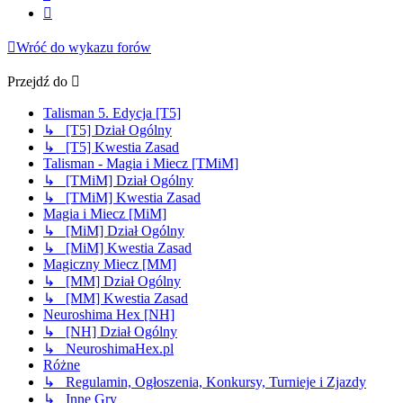
Następna
Wróć do wykazu forów
Przejdź do
Talisman 5. Edycja [T5]
↳ [T5] Dział Ogólny
↳ [T5] Kwestia Zasad
Talisman - Magia i Miecz [TMiM]
↳ [TMiM] Dział Ogólny
↳ [TMiM] Kwestia Zasad
Magia i Miecz [MiM]
↳ [MiM] Dział Ogólny
↳ [MiM] Kwestia Zasad
Magiczny Miecz [MM]
↳ [MM] Dział Ogólny
↳ [MM] Kwestia Zasad
Neuroshima Hex [NH]
↳ [NH] Dział Ogólny
↳ NeuroshimaHex.pl
Różne
↳ Regulamin, Ogłoszenia, Konkursy, Turnieje i Zjazdy
↳ Inne Gry