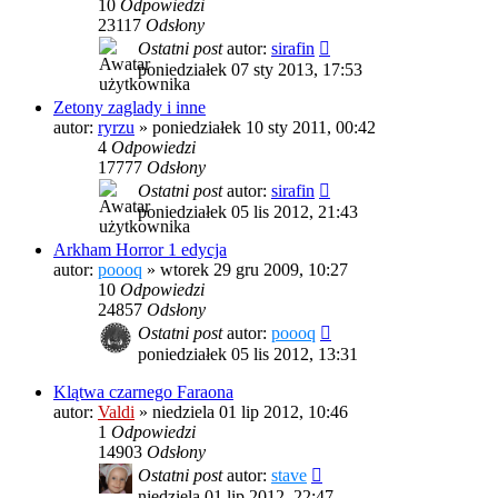
10
Odpowiedzi
23117
Odsłony
Ostatni post
autor:
sirafin
poniedziałek 07 sty 2013, 17:53
Zetony zaglady i inne
autor:
ryrzu
»
poniedziałek 10 sty 2011, 00:42
4
Odpowiedzi
17777
Odsłony
Ostatni post
autor:
sirafin
poniedziałek 05 lis 2012, 21:43
Arkham Horror 1 edycja
autor:
poooq
»
wtorek 29 gru 2009, 10:27
10
Odpowiedzi
24857
Odsłony
Ostatni post
autor:
poooq
poniedziałek 05 lis 2012, 13:31
Klątwa czarnego Faraona
autor:
Valdi
»
niedziela 01 lip 2012, 10:46
1
Odpowiedzi
14903
Odsłony
Ostatni post
autor:
stave
niedziela 01 lip 2012, 22:47