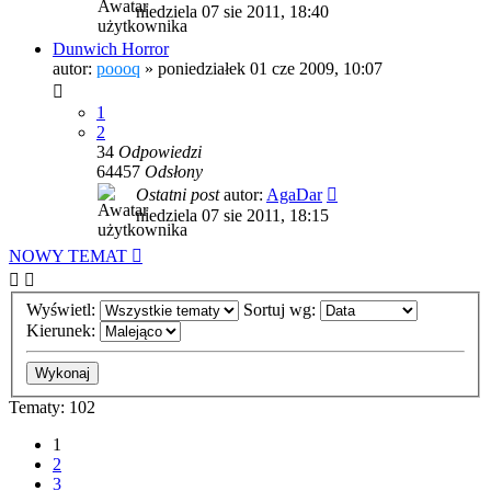
niedziela 07 sie 2011, 18:40
Dunwich Horror
autor:
poooq
»
poniedziałek 01 cze 2009, 10:07
1
2
34
Odpowiedzi
64457
Odsłony
Ostatni post
autor:
AgaDar
niedziela 07 sie 2011, 18:15
NOWY TEMAT
Wyświetl:
Sortuj wg:
Kierunek:
Tematy: 102
1
2
3