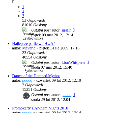
1
2
3
53
Odpowiedzi
81010
Odsłony
Ostatni post
autor:
sirafin
piątek 09 mar 2012, 12:14
Najlepsze partie w "HwA"
autor:
Maveric
»
piątek 14 sie 2009, 17:16
23
Odpowiedzi
40554
Odsłony
Ostatni post
autor:
LionWhisperer
środa 07 mar 2012, 15:40
Dance of the Damned Mythos
autor:
poooq
»
czwartek 09 lut 2012, 12:10
2
Odpowiedzi
15251
Odsłony
Ostatni post
autor:
poooq
środa 29 lut 2012, 12:04
Promokarty z Arkham Nights 2010
autor:
poooq
»
czwartek 09 lut 2012, 12:14