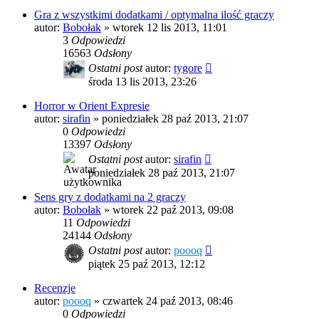
Gra z wszystkimi dodatkami / optymalna ilość graczy
autor:
Bobołak
»
wtorek 12 lis 2013, 11:01
3
Odpowiedzi
16563
Odsłony
Ostatni post
autor:
tygore
środa 13 lis 2013, 23:26
Horror w Orient Expresie
autor:
sirafin
»
poniedziałek 28 paź 2013, 21:07
0
Odpowiedzi
13397
Odsłony
Ostatni post
autor:
sirafin
poniedziałek 28 paź 2013, 21:07
Sens gry z dodatkami na 2 graczy
autor:
Bobołak
»
wtorek 22 paź 2013, 09:08
11
Odpowiedzi
24144
Odsłony
Ostatni post
autor:
poooq
piątek 25 paź 2013, 12:12
Recenzje
autor:
poooq
»
czwartek 24 paź 2013, 08:46
0
Odpowiedzi