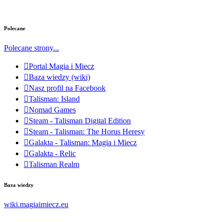
Polecane
Polecane strony...
Portal Magia i Miecz
Baza wiedzy (wiki)
Nasz profil na Facebook
Talisman: Island
Nomad Games
Steam - Talisman Digital Edition
Steam - Talisman: The Horus Heresy
Galakta - Talisman: Magia i Miecz
Galakta - Relic
Talisman Realm
Baza wiedzy
wiki.magiaimiecz.eu