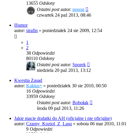
13655
Odsłony
Ostatni post
autor:
poooq
czwartek 24 paź 2013, 08:46
Humor
autor:
sirafin
»
poniedziałek 24 sie 2009, 12:54
1
2
38
Odpowiedzi
80110
Odsłony
Ostatni post
autor:
Sporek
niedziela 20 paź 2013, 13:12
Kwestia Zasad
autor:
Kaktus+
»
poniedziałek 30 sie 2010, 00:50
16
Odpowiedzi
33959
Odsłony
Ostatni post
autor:
Bobołak
środa 09 paź 2013, 11:26
Jakie macie dodatki do AH (oficjalne i nie oficjalne)
autor:
Czarny_Koziol_Z_Lasu
»
sobota 06 mar 2010, 11:01
9
Odpowiedzi