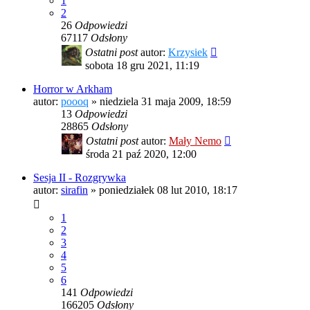
1
2
26
Odpowiedzi
67117
Odsłony
Ostatni post
autor:
Krzysiek
sobota 18 gru 2021, 11:19
Horror w Arkham
autor:
poooq
»
niedziela 31 maja 2009, 18:59
13
Odpowiedzi
28865
Odsłony
Ostatni post
autor:
Mały Nemo
środa 21 paź 2020, 12:00
Sesja II - Rozgrywka
autor:
sirafin
»
poniedziałek 08 lut 2010, 18:17
1
2
3
4
5
6
141
Odpowiedzi
166205
Odsłony