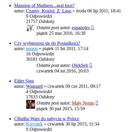
Mansion of Madness...gral ktos?
autor:
Czarny_Koziol_Z_Lasu
»
środa 06 lip 2011, 18:41
9
Odpowiedzi
21757
Odsłony
Ostatni post
autor:
espanoles
piątek 25 mar 2016, 16:39
Czy wybierzesz sie do Posiadlosci?
autor:
poooq
»
piątek 11 lut 2011, 17:14
16
Odpowiedzi
30181
Odsłony
Ostatni post
autor:
OlekSeb
czwartek 04 lut 2016, 20:03
Elder Sign
autor:
Wagnard
»
czwartek 09 cze 2011, 09:17
4
Odpowiedzi
17633
Odsłony
Ostatni post
autor:
Mały Nemo
piątek 30 paź 2015, 15:59
Cthulhu Wars do nabycia w Polsce
autor:
Krzysiek
»
czwartek 30 lip 2015, 11:34
0
Odpowiedzi