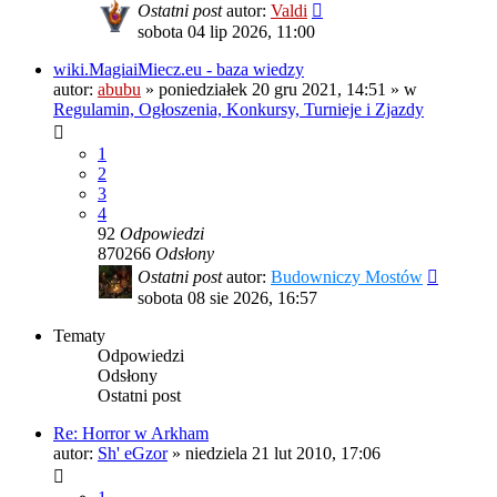
Ostatni post
autor:
Valdi
sobota 04 lip 2026, 11:00
wiki.MagiaiMiecz.eu - baza wiedzy
autor:
abubu
»
poniedziałek 20 gru 2021, 14:51
» w
Regulamin, Ogłoszenia, Konkursy, Turnieje i Zjazdy
1
2
3
4
92
Odpowiedzi
870266
Odsłony
Ostatni post
autor:
Budowniczy Mostów
sobota 08 sie 2026, 16:57
Tematy
Odpowiedzi
Odsłony
Ostatni post
Re: Horror w Arkham
autor:
Sh' eGzor
»
niedziela 21 lut 2010, 17:06