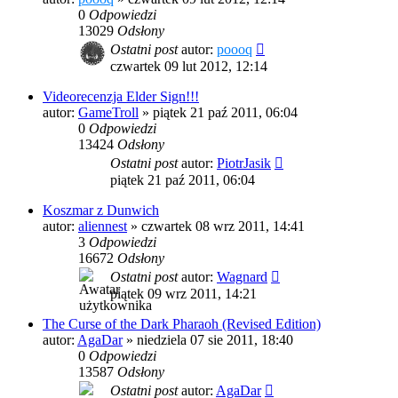
0
Odpowiedzi
13029
Odsłony
Ostatni post
autor:
poooq
czwartek 09 lut 2012, 12:14
Videorecenzja Elder Sign!!!
autor:
GameTroll
»
piątek 21 paź 2011, 06:04
0
Odpowiedzi
13424
Odsłony
Ostatni post
autor:
PiotrJasik
piątek 21 paź 2011, 06:04
Koszmar z Dunwich
autor:
aliennest
»
czwartek 08 wrz 2011, 14:41
3
Odpowiedzi
16672
Odsłony
Ostatni post
autor:
Wagnard
piątek 09 wrz 2011, 14:21
The Curse of the Dark Pharaoh (Revised Edition)
autor:
AgaDar
»
niedziela 07 sie 2011, 18:40
0
Odpowiedzi
13587
Odsłony
Ostatni post
autor:
AgaDar