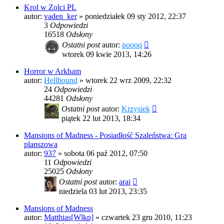
Krol w Zolci PL
autor:
vaden_ker
»
poniedziałek 09 sty 2012, 22:37
3
Odpowiedzi
16518
Odsłony
Ostatni post
autor:
poooq
wtorek 09 kwie 2013, 14:26
Horror w Arkham
autor:
Hellhound
»
wtorek 22 wrz 2009, 22:32
24
Odpowiedzi
44281
Odsłony
Ostatni post
autor:
Krzysiek
piątek 22 lut 2013, 18:34
Mansions of Madness - Posiadłość Szaleństwa: Gra
planszowa
autor:
937
»
sobota 06 paź 2012, 07:50
11
Odpowiedzi
25025
Odsłony
Ostatni post
autor:
arai
niedziela 03 lut 2013, 23:35
Mansions of Madness
autor:
Matthias[Wlkp]
»
czwartek 23 gru 2010, 11:23