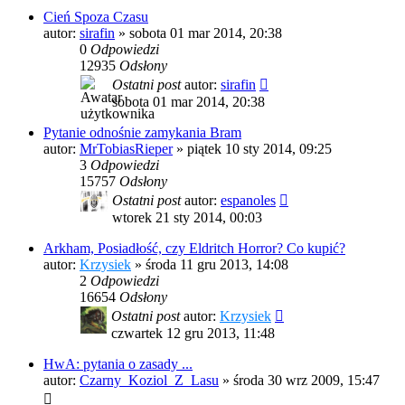
Cień Spoza Czasu
autor:
sirafin
»
sobota 01 mar 2014, 20:38
0
Odpowiedzi
12935
Odsłony
Ostatni post
autor:
sirafin
sobota 01 mar 2014, 20:38
Pytanie odnośnie zamykania Bram
autor:
MrTobiasRieper
»
piątek 10 sty 2014, 09:25
3
Odpowiedzi
15757
Odsłony
Ostatni post
autor:
espanoles
wtorek 21 sty 2014, 00:03
Arkham, Posiadłość, czy Eldritch Horror? Co kupić?
autor:
Krzysiek
»
środa 11 gru 2013, 14:08
2
Odpowiedzi
16654
Odsłony
Ostatni post
autor:
Krzysiek
czwartek 12 gru 2013, 11:48
HwA: pytania o zasady ...
autor:
Czarny_Koziol_Z_Lasu
»
środa 30 wrz 2009, 15:47