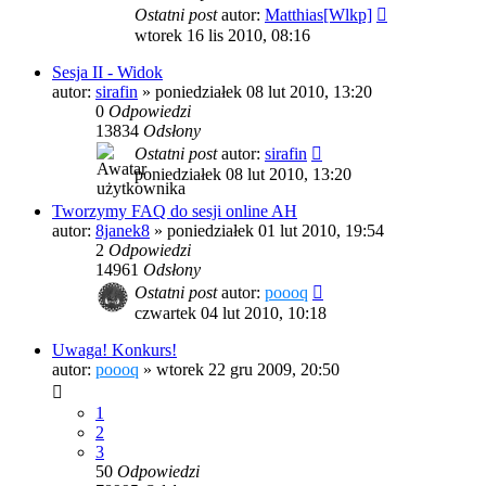
Ostatni post
autor:
Matthias[Wlkp]
wtorek 16 lis 2010, 08:16
Sesja II - Widok
autor:
sirafin
»
poniedziałek 08 lut 2010, 13:20
0
Odpowiedzi
13834
Odsłony
Ostatni post
autor:
sirafin
poniedziałek 08 lut 2010, 13:20
Tworzymy FAQ do sesji online AH
autor:
8janek8
»
poniedziałek 01 lut 2010, 19:54
2
Odpowiedzi
14961
Odsłony
Ostatni post
autor:
poooq
czwartek 04 lut 2010, 10:18
Uwaga! Konkurs!
autor:
poooq
»
wtorek 22 gru 2009, 20:50
1
2
3
50
Odpowiedzi