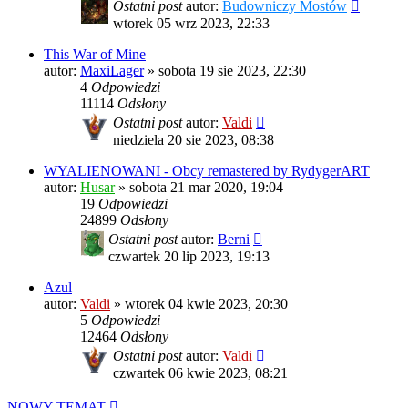
Ostatni post
autor:
Budowniczy Mostów
wtorek 05 wrz 2023, 22:33
This War of Mine
autor:
MaxiLager
»
sobota 19 sie 2023, 22:30
4
Odpowiedzi
11114
Odsłony
Ostatni post
autor:
Valdi
niedziela 20 sie 2023, 08:38
WYALIENOWANI - Obcy remastered by RydygerART
autor:
Husar
»
sobota 21 mar 2020, 19:04
19
Odpowiedzi
24899
Odsłony
Ostatni post
autor:
Berni
czwartek 20 lip 2023, 19:13
Azul
autor:
Valdi
»
wtorek 04 kwie 2023, 20:30
5
Odpowiedzi
12464
Odsłony
Ostatni post
autor:
Valdi
czwartek 06 kwie 2023, 08:21
NOWY TEMAT