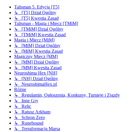
Talisman 5. Edycja [T5]
↳ [T5] Dział Ogólny
↳ [T5] Kwestia Zasad
Talisman - Magia i Miecz [TMiM]
↳ [TMiM] Dział Ogólny
↳ [TMiM] Kwestia Zasad
Magia i Miecz [MiM]
↳ [MiM] Dział Ogólny
↳ [MiM] Kwestia Zasad
Magiczny Miecz [MM]
↳ [MM] Dział Ogólny
↳ [MM] Kwestia Zasad
Neuroshima Hex [NH]
↳ [NH] Dział Ogólny
↳ NeuroshimaHex.pl
Różne
↳ Regulamin, Ogłoszenia, Konkursy, Turnieje i Zjazdy
↳ Inne Gry
↳ Relic
↳ Ratusz Arkham
↳ Schron Zero
↳ Runebound
↳ Terraformacja Marsa