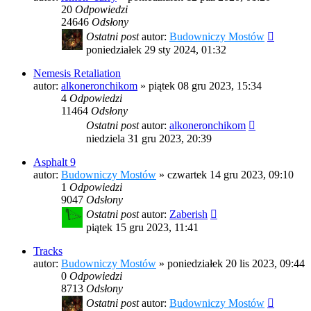
20
Odpowiedzi
24646
Odsłony
Ostatni post
autor:
Budowniczy Mostów
poniedziałek 29 sty 2024, 01:32
Nemesis Retaliation
autor:
alkoneronchikom
»
piątek 08 gru 2023, 15:34
4
Odpowiedzi
11464
Odsłony
Ostatni post
autor:
alkoneronchikom
niedziela 31 gru 2023, 20:39
Asphalt 9
autor:
Budowniczy Mostów
»
czwartek 14 gru 2023, 09:10
1
Odpowiedzi
9047
Odsłony
Ostatni post
autor:
Zaberish
piątek 15 gru 2023, 11:41
Tracks
autor:
Budowniczy Mostów
»
poniedziałek 20 lis 2023, 09:44
0
Odpowiedzi
8713
Odsłony
Ostatni post
autor:
Budowniczy Mostów