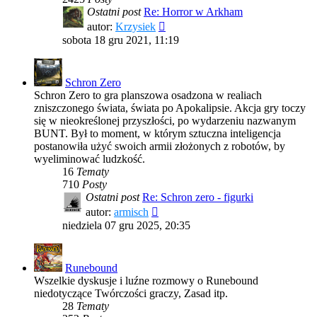
Ostatni post
Re: Horror w Arkham
Wyświetl
autor:
Krzysiek
najnowszy
sobota 18 gru 2021, 11:19
post
Schron Zero
Schron Zero to gra planszowa osadzona w realiach
zniszczonego świata, świata po Apokalipsie. Akcja gry toczy
się w nieokreślonej przyszłości, po wydarzeniu nazwanym
BUNT. Był to moment, w którym sztuczna inteligencja
postanowiła użyć swoich armii złożonych z robotów, by
wyeliminować ludzkość.
16
Tematy
710
Posty
Ostatni post
Re: Schron zero - figurki
Wyświetl
autor:
armisch
najnowszy
niedziela 07 gru 2025, 20:35
post
Runebound
Wszelkie dyskusje i luźne rozmowy o Runebound
niedotyczące Twórczości graczy, Zasad itp.
28
Tematy