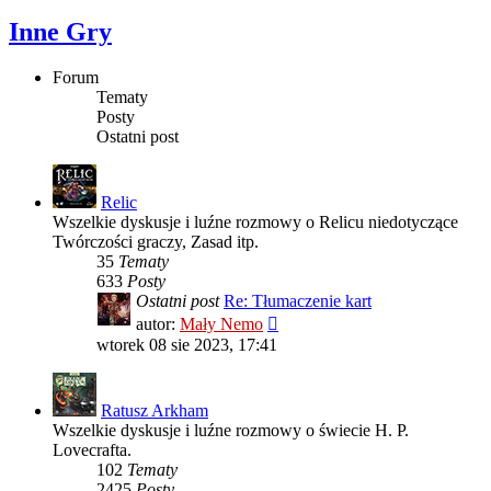
Inne Gry
Forum
Tematy
Posty
Ostatni post
Relic
Wszelkie dyskusje i luźne rozmowy o Relicu niedotyczące
Twórczości graczy, Zasad itp.
35
Tematy
633
Posty
Ostatni post
Re: Tłumaczenie kart
Wyświetl
autor:
Mały Nemo
najnowszy
wtorek 08 sie 2023, 17:41
post
Ratusz Arkham
Wszelkie dyskusje i luźne rozmowy o świecie H. P.
Lovecrafta.
102
Tematy
2425
Posty