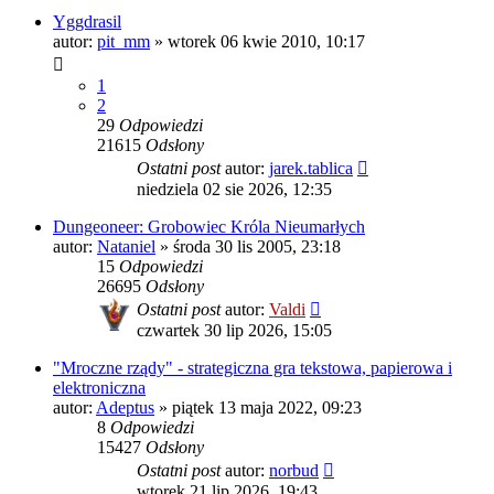
Yggdrasil
autor:
pit_mm
»
wtorek 06 kwie 2010, 10:17
1
2
29
Odpowiedzi
21615
Odsłony
Ostatni post
autor:
jarek.tablica
niedziela 02 sie 2026, 12:35
Dungeoneer: Grobowiec Króla Nieumarłych
autor:
Nataniel
»
środa 30 lis 2005, 23:18
15
Odpowiedzi
26695
Odsłony
Ostatni post
autor:
Valdi
czwartek 30 lip 2026, 15:05
"Mroczne rządy" - strategiczna gra tekstowa, papierowa i
elektroniczna
autor:
Adeptus
»
piątek 13 maja 2022, 09:23
8
Odpowiedzi
15427
Odsłony
Ostatni post
autor:
norbud
wtorek 21 lip 2026, 19:43