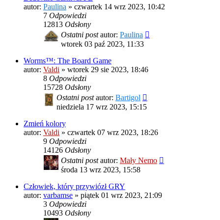
autor:
Paulina
»
czwartek 14 wrz 2023, 10:42
7
Odpowiedzi
12813
Odsłony
Ostatni post
autor:
Paulina
wtorek 03 paź 2023, 11:33
Worms™: The Board Game
autor:
Valdi
»
wtorek 29 sie 2023, 18:46
8
Odpowiedzi
15728
Odsłony
Ostatni post
autor:
Bartigol
niedziela 17 wrz 2023, 15:15
Zmień kolory
autor:
Valdi
»
czwartek 07 wrz 2023, 18:26
9
Odpowiedzi
14126
Odsłony
Ostatni post
autor:
Mały Nemo
środa 13 wrz 2023, 15:58
Człowiek, który przywiózł GRY
autor:
varbamse
»
piątek 01 wrz 2023, 21:09
3
Odpowiedzi
10493
Odsłony