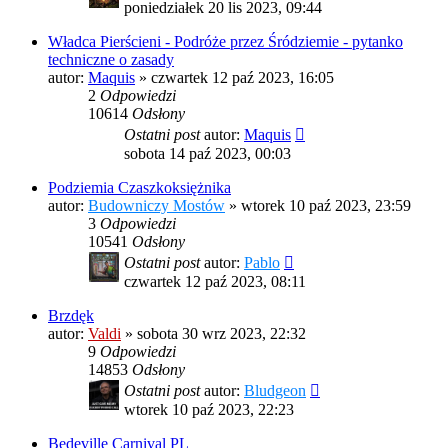
poniedziałek 20 lis 2023, 09:44
Władca Pierścieni - Podróże przez Śródziemie - pytanko
techniczne o zasady
autor:
Maquis
»
czwartek 12 paź 2023, 16:05
2
Odpowiedzi
10614
Odsłony
Ostatni post
autor:
Maquis
sobota 14 paź 2023, 00:03
Podziemia Czaszkoksiężnika
autor:
Budowniczy Mostów
»
wtorek 10 paź 2023, 23:59
3
Odpowiedzi
10541
Odsłony
Ostatni post
autor:
Pablo
czwartek 12 paź 2023, 08:11
Brzdęk
autor:
Valdi
»
sobota 30 wrz 2023, 22:32
9
Odpowiedzi
14853
Odsłony
Ostatni post
autor:
Bludgeon
wtorek 10 paź 2023, 22:23
Bedeville Carnival PL