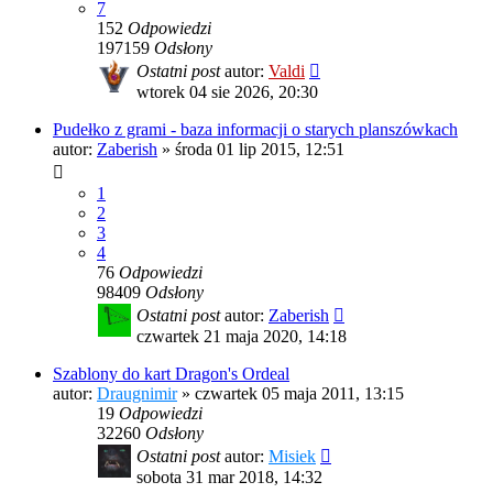
7
152
Odpowiedzi
197159
Odsłony
Ostatni post
autor:
Valdi
wtorek 04 sie 2026, 20:30
Pudełko z grami - baza informacji o starych planszówkach
autor:
Zaberish
»
środa 01 lip 2015, 12:51
1
2
3
4
76
Odpowiedzi
98409
Odsłony
Ostatni post
autor:
Zaberish
czwartek 21 maja 2020, 14:18
Szablony do kart Dragon's Ordeal
autor:
Draugnimir
»
czwartek 05 maja 2011, 13:15
19
Odpowiedzi
32260
Odsłony
Ostatni post
autor:
Misiek
sobota 31 mar 2018, 14:32