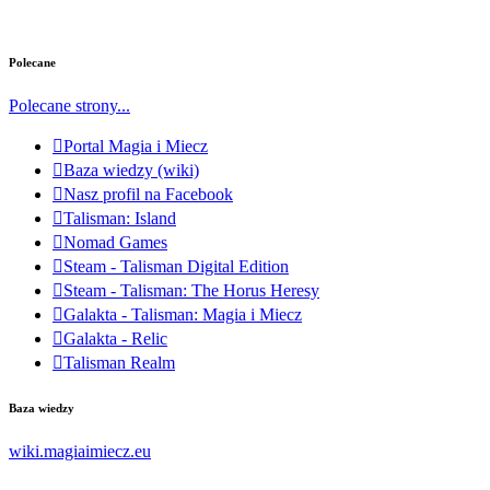
Polecane
Polecane strony...
Portal Magia i Miecz
Baza wiedzy (wiki)
Nasz profil na Facebook
Talisman: Island
Nomad Games
Steam - Talisman Digital Edition
Steam - Talisman: The Horus Heresy
Galakta - Talisman: Magia i Miecz
Galakta - Relic
Talisman Realm
Baza wiedzy
wiki.magiaimiecz.eu