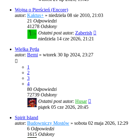
Wojna o Pierścień (Encore)
autor:
Kaktus+
»
niedziela 08 sie 2010, 21:03
21
Odpowiedzi
41278
Odsłony
Ostatni post
autor:
Zaberish
niedziela 14 cze 2026, 21:21
Wielka Pętla
autor:
Berni
»
wtorek 30 lip 2024, 23:27
1
2
3
4
80
Odpowiedzi
72739
Odsłony
Ostatni post
autor:
Husar
piątek 05 cze 2026, 20:45
Spirit Island
autor:
Budowniczy Mostów
»
sobota 02 maja 2026, 12:29
6
Odpowiedzi
1615
Odsłony