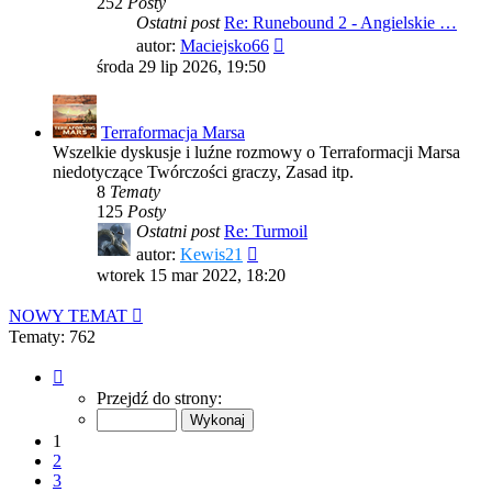
252
Posty
Ostatni post
Re: Runebound 2 - Angielskie …
Wyświetl
autor:
Maciejsko66
najnowszy
środa 29 lip 2026, 19:50
post
Terraformacja Marsa
Wszelkie dyskusje i luźne rozmowy o Terraformacji Marsa
niedotyczące Twórczości graczy, Zasad itp.
8
Tematy
125
Posty
Ostatni post
Re: Turmoil
Wyświetl
autor:
Kewis21
najnowszy
wtorek 15 mar 2022, 18:20
post
NOWY TEMAT
Tematy: 762
Strona
1
Przejdź do strony:
z
16
1
2
3