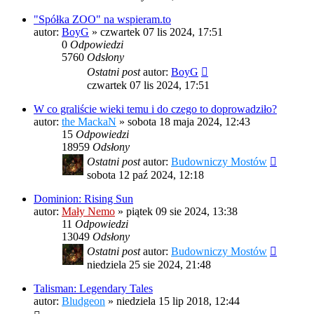
"Spółka ZOO" na wspieram.to
autor:
BoyG
»
czwartek 07 lis 2024, 17:51
0
Odpowiedzi
5760
Odsłony
Ostatni post
autor:
BoyG
czwartek 07 lis 2024, 17:51
W co graliście wieki temu i do czego to doprowadziło?
autor:
the MackaN
»
sobota 18 maja 2024, 12:43
15
Odpowiedzi
18959
Odsłony
Ostatni post
autor:
Budowniczy Mostów
sobota 12 paź 2024, 12:18
Dominion: Rising Sun
autor:
Mały Nemo
»
piątek 09 sie 2024, 13:38
11
Odpowiedzi
13049
Odsłony
Ostatni post
autor:
Budowniczy Mostów
niedziela 25 sie 2024, 21:48
Talisman: Legendary Tales
autor:
Bludgeon
»
niedziela 15 lip 2018, 12:44