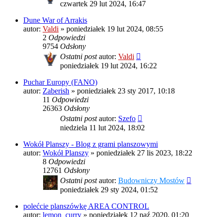
czwartek 29 lut 2024, 16:47
Dune War of Arrakis
autor:
Valdi
»
poniedziałek 19 lut 2024, 08:55
2
Odpowiedzi
9754
Odsłony
Ostatni post
autor:
Valdi
poniedziałek 19 lut 2024, 16:22
Puchar Europy (FANO)
autor:
Zaberish
»
poniedziałek 23 sty 2017, 10:18
11
Odpowiedzi
26363
Odsłony
Ostatni post
autor:
Szefo
niedziela 11 lut 2024, 18:02
Wokół Planszy - Blog z grami planszowymi
autor:
Wokół Planszy
»
poniedziałek 27 lis 2023, 18:22
8
Odpowiedzi
12761
Odsłony
Ostatni post
autor:
Budowniczy Mostów
poniedziałek 29 sty 2024, 01:52
polećcie planszówkę AREA CONTROL
autor:
lemon_curry
»
poniedziałek 12 paź 2020, 01:20