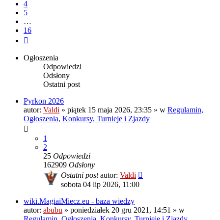
4
5
…
16
Następna
Ogłoszenia
Odpowiedzi
Odsłony
Ostatni post
Pyrkon 2026
autor:
Valdi
»
piątek 15 maja 2026, 23:35
» w
Regulamin,
Ogłoszenia, Konkursy, Turnieje i Zjazdy
1
2
25
Odpowiedzi
162909
Odsłony
Ostatni post
autor:
Valdi
sobota 04 lip 2026, 11:00
wiki.MagiaiMiecz.eu - baza wiedzy
autor:
abubu
»
poniedziałek 20 gru 2021, 14:51
» w
Regulamin, Ogłoszenia, Konkursy, Turnieje i Zjazdy