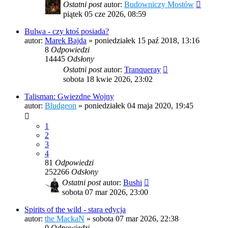
Ostatni post
autor:
Budowniczy Mostów
piątek 05 cze 2026, 08:59
Bulwa - czy ktoś posiada?
autor:
Marek Bajda
»
poniedziałek 15 paź 2018, 13:16
8
Odpowiedzi
14445
Odsłony
Ostatni post
autor:
Tranqueray
sobota 18 kwie 2026, 23:02
Talisman: Gwiezdne Wojny
autor:
Bludgeon
»
poniedziałek 04 maja 2020, 19:45
1
2
3
4
81
Odpowiedzi
252266
Odsłony
Ostatni post
autor:
Bushi
sobota 07 mar 2026, 23:00
Spirits of the wild - stara edycja
autor:
the MackaN
»
sobota 07 mar 2026, 22:38
0
Odpowiedzi