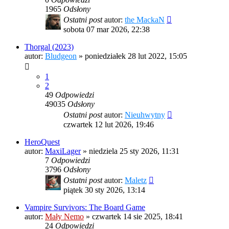
1965
Odsłony
Ostatni post
autor:
the MackaN
sobota 07 mar 2026, 22:38
Thorgal (2023)
autor:
Bludgeon
»
poniedziałek 28 lut 2022, 15:05
1
2
49
Odpowiedzi
49035
Odsłony
Ostatni post
autor:
Nieuhwytny
czwartek 12 lut 2026, 19:46
HeroQuest
autor:
MaxiLager
»
niedziela 25 sty 2026, 11:31
7
Odpowiedzi
3796
Odsłony
Ostatni post
autor:
Maletz
piątek 30 sty 2026, 13:14
Vampire Survivors: The Board Game
autor:
Mały Nemo
»
czwartek 14 sie 2025, 18:41
24
Odpowiedzi