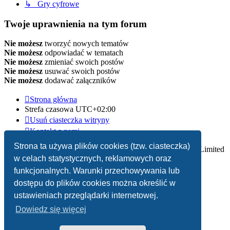
↳ Gry cyfrowe
Twoje uprawnienia na tym forum
Nie możesz
tworzyć nowych tematów
Nie możesz
odpowiadać w tematach
Nie możesz
zmieniać swoich postów
Nie możesz
usuwać swoich postów
Nie możesz
dodawać załączników
Strona główna
Strefa czasowa
UTC+02:00
Usuń ciasteczka witryny
Kontakt z nami
Strona ta używa plików cookies (tzw. ciasteczka)
Technologię dostarcza
phpBB
® Forum Software © phpBB Limited
w celach statystycznych, reklamowych oraz
Polski pakiet językowy dostarcza
phpBB.pl
funkcjonalnych. Warunki przechowywania lub
dostępu do plików cookies można określić w
Zasady ochrony danych osobowych
|
Regulamin
ustawieniach przeglądarki internetowej.
Dowiedz się więcej