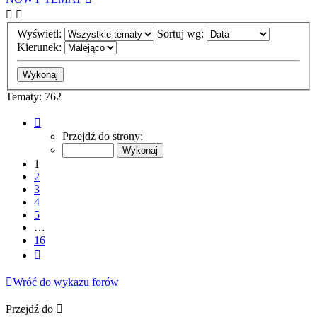
Wyświetl:
Sortuj wg:
Kierunek:
Tematy: 762
Strona
1
Przejdź do strony:
z
16
1
2
3
4
5
…
16
Następna
Wróć do wykazu forów
Przejdź do