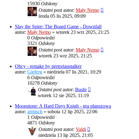
15930
Odsłony
Ostatni post
autor:
Mały Nemo
środa 05 lis 2025, 09:09
Slay the Spire: The Board Game - Downfall
autor:
Mały Nemo
»
wtorek 23 wrz 2025, 21:25
0
Odpowiedzi
3321
Odsłony
Ostatni post
autor:
Mały Nemo
wtorek 23 wrz 2025, 21:25
Obcy - remake by pretorianstalker
autor:
Gieferg
»
niedziela 07 lis 2021, 10:29
6
Odpowiedzi
10278
Odsłony
Ostatni post
autor:
Bushi
wtorek 12 sie 2025, 11:19
Moonstone: A Hard Days Knigh - gra planszowa
autor:
armisch
»
sobota 12 lip 2025, 22:06
1
Odpowiedzi
4871
Odsłony
Ostatni post
autor:
Valdi
niedziela 13 lip 2025, 21:05