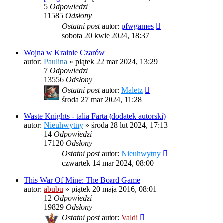
5
Odpowiedzi
11585
Odsłony
Ostatni post
autor:
pfwgames
sobota 20 kwie 2024, 18:37
Wojna w Krainie Czarów
autor:
Paulina
»
piątek 22 mar 2024, 13:29
7
Odpowiedzi
13556
Odsłony
Ostatni post
autor:
Maletz
środa 27 mar 2024, 11:28
Waste Knights - talia Farta (dodatek autorski)
autor:
Nieuhwytny
»
środa 28 lut 2024, 17:13
14
Odpowiedzi
17120
Odsłony
Ostatni post
autor:
Nieuhwytny
czwartek 14 mar 2024, 08:00
This War Of Mine: The Board Game
autor:
abubu
»
piątek 20 maja 2016, 08:01
12
Odpowiedzi
19829
Odsłony
Ostatni post
autor:
Valdi