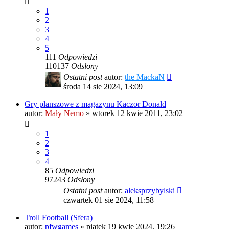
1
2
3
4
5
111
Odpowiedzi
110137
Odsłony
Ostatni post
autor:
the MackaN
środa 14 sie 2024, 13:09
Gry planszowe z magazynu Kaczor Donald
autor:
Mały Nemo
»
wtorek 12 kwie 2011, 23:02
1
2
3
4
85
Odpowiedzi
97243
Odsłony
Ostatni post
autor:
aleksprzybylski
czwartek 01 sie 2024, 11:58
Troll Football (Sfera)
autor:
pfwgames
»
piątek 19 kwie 2024, 19:26