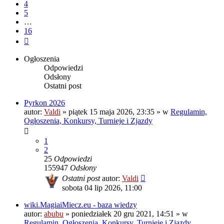
4
5
…
16
Następna
Ogłoszenia
Odpowiedzi
Odsłony
Ostatni post
Pyrkon 2026
autor:
Valdi
»
piątek 15 maja 2026, 23:35
» w
Regulamin,
Ogłoszenia, Konkursy, Turnieje i Zjazdy
1
2
25
Odpowiedzi
155947
Odsłony
Ostatni post
autor:
Valdi
sobota 04 lip 2026, 11:00
wiki.MagiaiMiecz.eu - baza wiedzy
autor:
abubu
»
poniedziałek 20 gru 2021, 14:51
» w
Regulamin, Ogłoszenia, Konkursy, Turnieje i Zjazdy