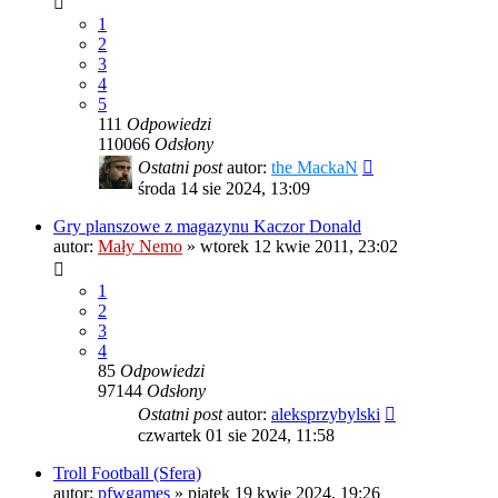
1
2
3
4
5
111
Odpowiedzi
110066
Odsłony
Ostatni post
autor:
the MackaN
środa 14 sie 2024, 13:09
Gry planszowe z magazynu Kaczor Donald
autor:
Mały Nemo
»
wtorek 12 kwie 2011, 23:02
1
2
3
4
85
Odpowiedzi
97144
Odsłony
Ostatni post
autor:
aleksprzybylski
czwartek 01 sie 2024, 11:58
Troll Football (Sfera)
autor:
pfwgames
»
piątek 19 kwie 2024, 19:26