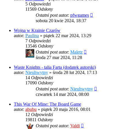
5
Odpowiedzi
11569
Odsłony
Ostatni post
autor:
pfwgames
sobota 20 kwie 2024, 18:37
Wojna w Krainie Czarów
autor:
Paulina
»
piątek 22 mar 2024, 13:29
7
Odpowiedzi
13546
Odsłony
Ostatni post
autor:
Maletz
środa 27 mar 2024, 11:28
Waste Knights - talia Farta (dodatek autorski)
autor:
Nieuhwytny
»
środa 28 lut 2024, 17:13
14
Odpowiedzi
17090
Odsłony
Ostatni post
autor:
Nieuhwytny
czwartek 14 mar 2024, 08:00
This War Of Mine: The Board Game
autor:
abubu
»
piątek 20 maja 2016, 08:01
12
Odpowiedzi
19811
Odsłony
Ostatni post
autor:
Valdi