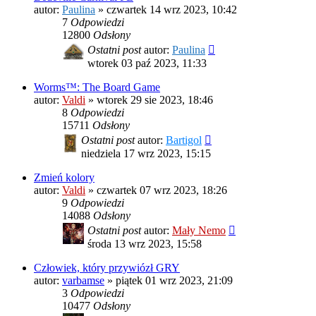
autor:
Paulina
»
czwartek 14 wrz 2023, 10:42
7
Odpowiedzi
12800
Odsłony
Ostatni post
autor:
Paulina
wtorek 03 paź 2023, 11:33
Worms™: The Board Game
autor:
Valdi
»
wtorek 29 sie 2023, 18:46
8
Odpowiedzi
15711
Odsłony
Ostatni post
autor:
Bartigol
niedziela 17 wrz 2023, 15:15
Zmień kolory
autor:
Valdi
»
czwartek 07 wrz 2023, 18:26
9
Odpowiedzi
14088
Odsłony
Ostatni post
autor:
Mały Nemo
środa 13 wrz 2023, 15:58
Człowiek, który przywiózł GRY
autor:
varbamse
»
piątek 01 wrz 2023, 21:09
3
Odpowiedzi
10477
Odsłony