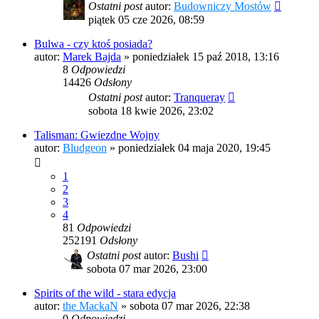
Ostatni post
autor:
Budowniczy Mostów
piątek 05 cze 2026, 08:59
Bulwa - czy ktoś posiada?
autor:
Marek Bajda
»
poniedziałek 15 paź 2018, 13:16
8
Odpowiedzi
14426
Odsłony
Ostatni post
autor:
Tranqueray
sobota 18 kwie 2026, 23:02
Talisman: Gwiezdne Wojny
autor:
Bludgeon
»
poniedziałek 04 maja 2020, 19:45
1
2
3
4
81
Odpowiedzi
252191
Odsłony
Ostatni post
autor:
Bushi
sobota 07 mar 2026, 23:00
Spirits of the wild - stara edycja
autor:
the MackaN
»
sobota 07 mar 2026, 22:38
0
Odpowiedzi