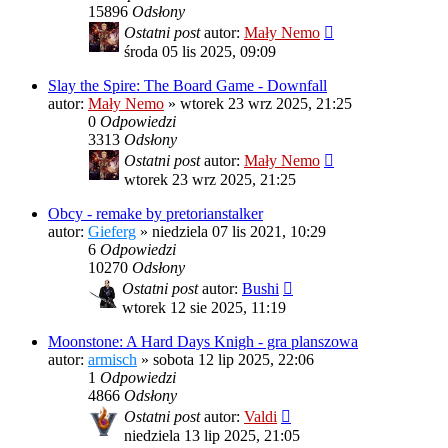
15896
Odsłony
Ostatni post
autor:
Mały Nemo
środa 05 lis 2025, 09:09
Slay the Spire: The Board Game - Downfall
autor:
Mały Nemo
»
wtorek 23 wrz 2025, 21:25
0
Odpowiedzi
3313
Odsłony
Ostatni post
autor:
Mały Nemo
wtorek 23 wrz 2025, 21:25
Obcy - remake by pretorianstalker
autor:
Gieferg
»
niedziela 07 lis 2021, 10:29
6
Odpowiedzi
10270
Odsłony
Ostatni post
autor:
Bushi
wtorek 12 sie 2025, 11:19
Moonstone: A Hard Days Knigh - gra planszowa
autor:
armisch
»
sobota 12 lip 2025, 22:06
1
Odpowiedzi
4866
Odsłony
Ostatni post
autor:
Valdi
niedziela 13 lip 2025, 21:05