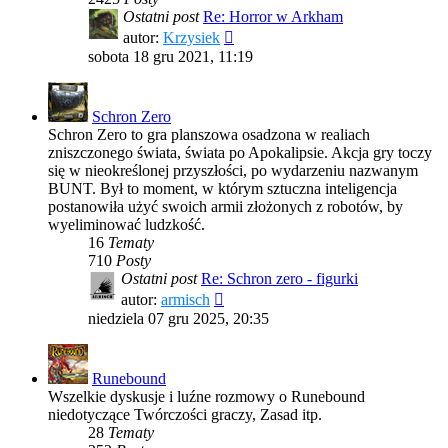
Ostatni post
Re: Horror w Arkham
Wyświetl
autor:
Krzysiek
najnowszy
sobota 18 gru 2021, 11:19
post
Schron Zero
Schron Zero to gra planszowa osadzona w realiach
zniszczonego świata, świata po Apokalipsie. Akcja gry toczy
się w nieokreślonej przyszłości, po wydarzeniu nazwanym
BUNT. Był to moment, w którym sztuczna inteligencja
postanowiła użyć swoich armii złożonych z robotów, by
wyeliminować ludzkość.
16
Tematy
710
Posty
Ostatni post
Re: Schron zero - figurki
Wyświetl
autor:
armisch
najnowszy
niedziela 07 gru 2025, 20:35
post
Runebound
Wszelkie dyskusje i luźne rozmowy o Runebound
niedotyczące Twórczości graczy, Zasad itp.
28
Tematy