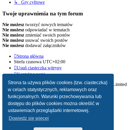
↳ Gry cyfrowe
Twoje uprawnienia na tym forum
Nie możesz
tworzyć nowych tematów
Nie możesz
odpowiadać w tematach
Nie możesz
zmieniać swoich postów
Nie możesz
usuwać swoich postów
Nie możesz
dodawać załączników
Strona główna
Strefa czasowa
UTC+02:00
Usuń ciasteczka witryny
Kontakt z nami
Strona ta używa plików cookies (tzw. ciasteczka)
Technologię dostarcza
phpBB
® Forum Software © phpBB Limited
w celach statystycznych, reklamowych oraz
Polski pakiet językowy dostarcza
phpBB.pl
funkcjonalnych. Warunki przechowywania lub
dostępu do plików cookies można określić w
Zasady ochrony danych osobowych
|
Regulamin
ustawieniach przeglądarki internetowej.
Dowiedz się więcej