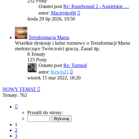
252
Posty
Ostatni post
Re: Runebound 2 - Angielskie …
Wyświetl
autor:
Maciejsko66
najnowszy
środa 29 lip 2026, 19:50
post
Terraformacja Marsa
Wszelkie dyskusje i luźne rozmowy o Terraformacji Marsa
niedotyczące Twórczości graczy, Zasad itp.
8
Tematy
125
Posty
Ostatni post
Re: Turmoil
Wyświetl
autor:
Kewis21
najnowszy
wtorek 15 mar 2022, 18:20
post
NOWY TEMAT
Tematy: 762
Strona
1
Przejdź do strony:
z
16
1
2
3