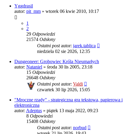
Yggdrasil
autor:
pit_mm
»
wtorek 06 kwie 2010, 10:17
1
2
29
Odpowiedzi
21574
Odsłony
Ostatni post
autor:
jarek.tablica
niedziela 02 sie 2026, 12:35
Dungeoneer: Grobowiec Króla Nieumarłych
autor:
Nataniel
»
środa 30 lis 2005, 23:18
15
Odpowiedzi
26648
Odsłony
Ostatni post
autor:
Valdi
czwartek 30 lip 2026, 15:05
"Mroczne rządy" - strategiczna gra tekstowa, papierowa i
elektroniczna
autor:
Adeptus
»
piątek 13 maja 2022, 09:23
8
Odpowiedzi
15408
Odsłony
Ostatni post
autor:
norbud
wtorek 21 lip 2026, 19:43