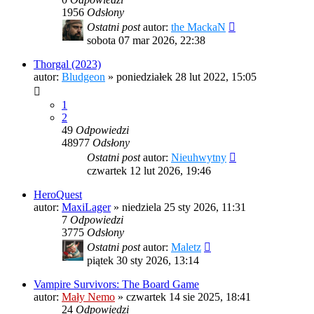
1956
Odsłony
Ostatni post
autor:
the MackaN
sobota 07 mar 2026, 22:38
Thorgal (2023)
autor:
Bludgeon
»
poniedziałek 28 lut 2022, 15:05
1
2
49
Odpowiedzi
48977
Odsłony
Ostatni post
autor:
Nieuhwytny
czwartek 12 lut 2026, 19:46
HeroQuest
autor:
MaxiLager
»
niedziela 25 sty 2026, 11:31
7
Odpowiedzi
3775
Odsłony
Ostatni post
autor:
Maletz
piątek 30 sty 2026, 13:14
Vampire Survivors: The Board Game
autor:
Mały Nemo
»
czwartek 14 sie 2025, 18:41
24
Odpowiedzi