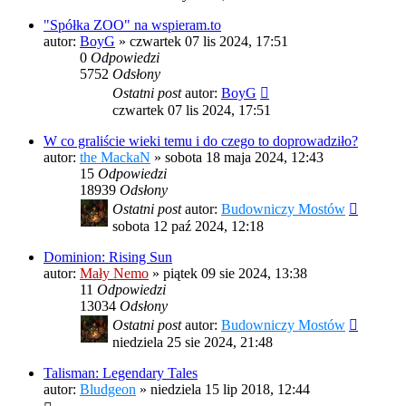
"Spółka ZOO" na wspieram.to
autor:
BoyG
»
czwartek 07 lis 2024, 17:51
0
Odpowiedzi
5752
Odsłony
Ostatni post
autor:
BoyG
czwartek 07 lis 2024, 17:51
W co graliście wieki temu i do czego to doprowadziło?
autor:
the MackaN
»
sobota 18 maja 2024, 12:43
15
Odpowiedzi
18939
Odsłony
Ostatni post
autor:
Budowniczy Mostów
sobota 12 paź 2024, 12:18
Dominion: Rising Sun
autor:
Mały Nemo
»
piątek 09 sie 2024, 13:38
11
Odpowiedzi
13034
Odsłony
Ostatni post
autor:
Budowniczy Mostów
niedziela 25 sie 2024, 21:48
Talisman: Legendary Tales
autor:
Bludgeon
»
niedziela 15 lip 2018, 12:44