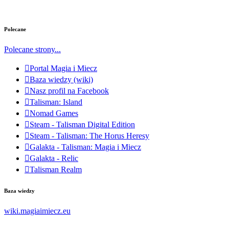
Polecane
Polecane strony...
Portal Magia i Miecz
Baza wiedzy (wiki)
Nasz profil na Facebook
Talisman: Island
Nomad Games
Steam - Talisman Digital Edition
Steam - Talisman: The Horus Heresy
Galakta - Talisman: Magia i Miecz
Galakta - Relic
Talisman Realm
Baza wiedzy
wiki.magiaimiecz.eu