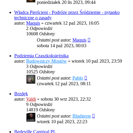
poniedziałek 20 lis 2023, 09:44
Władca Pierścieni - Podróże przez Śródziemie - pytanko
techniczne o zasady
autor:
Maquis
»
czwartek 12 paź 2023, 16:05
2
Odpowiedzi
10608
Odsłony
Ostatni post
autor:
Maquis
sobota 14 paź 2023, 00:03
Podziemia Czaszkoksiężnika
autor:
Budowniczy Mostów
»
wtorek 10 paź 2023, 23:59
3
Odpowiedzi
10525
Odsłony
Ostatni post
autor:
Pablo
czwartek 12 paź 2023, 08:11
Brzdęk
autor:
Valdi
»
sobota 30 wrz 2023, 22:32
9
Odpowiedzi
14819
Odsłony
Ostatni post
autor:
Bludgeon
wtorek 10 paź 2023, 22:23
Bedeville Carnival PL