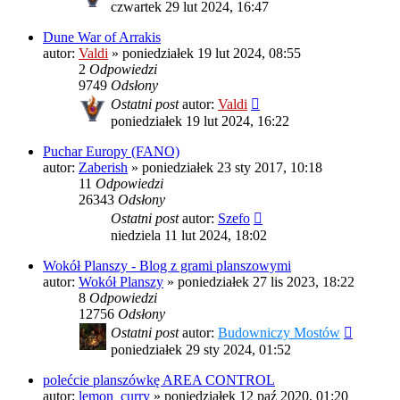
czwartek 29 lut 2024, 16:47
Dune War of Arrakis
autor:
Valdi
»
poniedziałek 19 lut 2024, 08:55
2
Odpowiedzi
9749
Odsłony
Ostatni post
autor:
Valdi
poniedziałek 19 lut 2024, 16:22
Puchar Europy (FANO)
autor:
Zaberish
»
poniedziałek 23 sty 2017, 10:18
11
Odpowiedzi
26343
Odsłony
Ostatni post
autor:
Szefo
niedziela 11 lut 2024, 18:02
Wokół Planszy - Blog z grami planszowymi
autor:
Wokół Planszy
»
poniedziałek 27 lis 2023, 18:22
8
Odpowiedzi
12756
Odsłony
Ostatni post
autor:
Budowniczy Mostów
poniedziałek 29 sty 2024, 01:52
polećcie planszówkę AREA CONTROL
autor:
lemon_curry
»
poniedziałek 12 paź 2020, 01:20