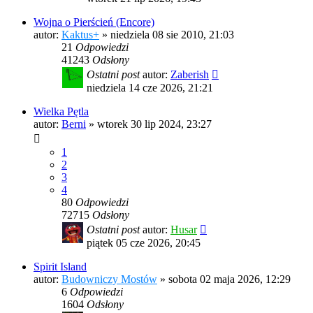
Wojna o Pierścień (Encore)
autor:
Kaktus+
»
niedziela 08 sie 2010, 21:03
21
Odpowiedzi
41243
Odsłony
Ostatni post
autor:
Zaberish
niedziela 14 cze 2026, 21:21
Wielka Pętla
autor:
Berni
»
wtorek 30 lip 2024, 23:27
1
2
3
4
80
Odpowiedzi
72715
Odsłony
Ostatni post
autor:
Husar
piątek 05 cze 2026, 20:45
Spirit Island
autor:
Budowniczy Mostów
»
sobota 02 maja 2026, 12:29
6
Odpowiedzi
1604
Odsłony