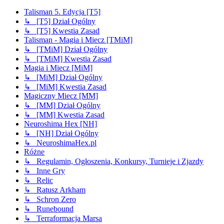
Talisman 5. Edycja [T5]
↳ [T5] Dział Ogólny
↳ [T5] Kwestia Zasad
Talisman - Magia i Miecz [TMiM]
↳ [TMiM] Dział Ogólny
↳ [TMiM] Kwestia Zasad
Magia i Miecz [MiM]
↳ [MiM] Dział Ogólny
↳ [MiM] Kwestia Zasad
Magiczny Miecz [MM]
↳ [MM] Dział Ogólny
↳ [MM] Kwestia Zasad
Neuroshima Hex [NH]
↳ [NH] Dział Ogólny
↳ NeuroshimaHex.pl
Różne
↳ Regulamin, Ogłoszenia, Konkursy, Turnieje i Zjazdy
↳ Inne Gry
↳ Relic
↳ Ratusz Arkham
↳ Schron Zero
↳ Runebound
↳ Terraformacja Marsa