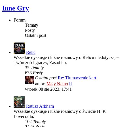
Inne Gry
Forum
Tematy
Posty
Ostatni post
Relic
Wszelkie dyskusje i luźne rozmowy o Relicu niedotyczące
Twórczości graczy, Zasad itp.
35
Tematy
633
Posty
Ostatni post
Re: Tłumaczenie kart
Wyświetl
autor:
Mały Nemo
najnowszy
wtorek 08 sie 2023, 17:41
post
Ratusz Arkham
Wszelkie dyskusje i luźne rozmowy o świecie H. P.
Lovecrafta.
102
Tematy
2425
Posty