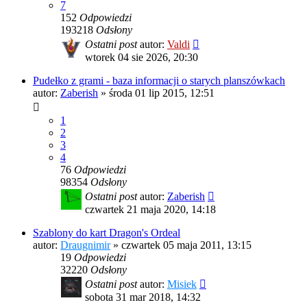
7
152
Odpowiedzi
193218
Odsłony
Ostatni post
autor:
Valdi
wtorek 04 sie 2026, 20:30
Pudełko z grami - baza informacji o starych planszówkach
autor:
Zaberish
»
środa 01 lip 2015, 12:51
1
2
3
4
76
Odpowiedzi
98354
Odsłony
Ostatni post
autor:
Zaberish
czwartek 21 maja 2020, 14:18
Szablony do kart Dragon's Ordeal
autor:
Draugnimir
»
czwartek 05 maja 2011, 13:15
19
Odpowiedzi
32220
Odsłony
Ostatni post
autor:
Misiek
sobota 31 mar 2018, 14:32