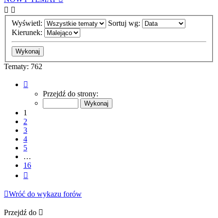
Wyświetl:
Sortuj wg:
Kierunek:
Tematy: 762
Strona
1
Przejdź do strony:
z
16
1
2
3
4
5
…
16
Następna
Wróć do wykazu forów
Przejdź do