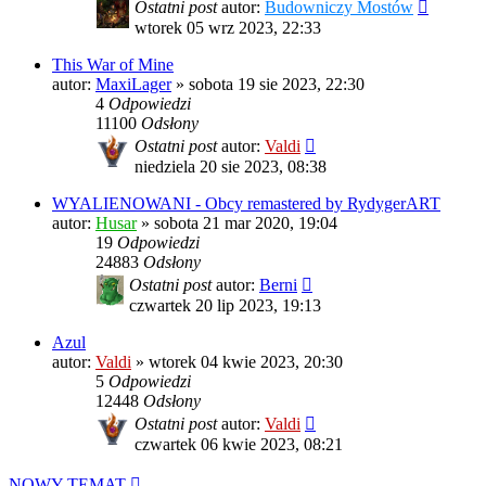
Ostatni post
autor:
Budowniczy Mostów
wtorek 05 wrz 2023, 22:33
This War of Mine
autor:
MaxiLager
»
sobota 19 sie 2023, 22:30
4
Odpowiedzi
11100
Odsłony
Ostatni post
autor:
Valdi
niedziela 20 sie 2023, 08:38
WYALIENOWANI - Obcy remastered by RydygerART
autor:
Husar
»
sobota 21 mar 2020, 19:04
19
Odpowiedzi
24883
Odsłony
Ostatni post
autor:
Berni
czwartek 20 lip 2023, 19:13
Azul
autor:
Valdi
»
wtorek 04 kwie 2023, 20:30
5
Odpowiedzi
12448
Odsłony
Ostatni post
autor:
Valdi
czwartek 06 kwie 2023, 08:21
NOWY TEMAT