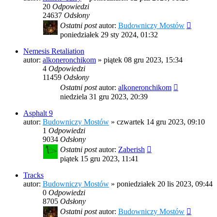
20
Odpowiedzi
24637
Odsłony
Ostatni post
autor:
Budowniczy Mostów
poniedziałek 29 sty 2024, 01:32
Nemesis Retaliation
autor:
alkoneronchikom
»
piątek 08 gru 2023, 15:34
4
Odpowiedzi
11459
Odsłony
Ostatni post
autor:
alkoneronchikom
niedziela 31 gru 2023, 20:39
Asphalt 9
autor:
Budowniczy Mostów
»
czwartek 14 gru 2023, 09:10
1
Odpowiedzi
9034
Odsłony
Ostatni post
autor:
Zaberish
piątek 15 gru 2023, 11:41
Tracks
autor:
Budowniczy Mostów
»
poniedziałek 20 lis 2023, 09:44
0
Odpowiedzi
8705
Odsłony
Ostatni post
autor:
Budowniczy Mostów