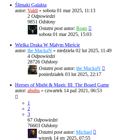
Ślimaki Galakta
autor:
Valdi
»
sobota 01 mar 2025, 11:13
2
Odpowiedzi
9851
Odsłony
Ostatni post
autor:
Rogo
sobota 01 mar 2025, 15:03
Wielka Draka W Małym Mieście
autor:
the MackaN
»
niedziela 02 lut 2025, 11:49
4
Odpowiedzi
28726
Odsłony
Ostatni post
autor:
the MackaN
poniedziałek 03 lut 2025, 22:17
Heroes of Might & Magic III: The Board Game
autor:
abubu
»
czwartek 14 paź 2021, 06:53
1
2
3
67
Odpowiedzi
76603
Odsłony
Ostatni post
autor:
Michael
wtorek 14 sty 2025, 07:55