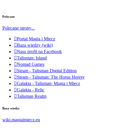
Polecane
Polecane strony...
Portal Magia i Miecz
Baza wiedzy (wiki)
Nasz profil na Facebook
Talisman: Island
Nomad Games
Steam - Talisman Digital Edition
Steam - Talisman: The Horus Heresy
Galakta - Talisman: Magia i Miecz
Galakta - Relic
Talisman Realm
Baza wiedzy
wiki.magiaimiecz.eu