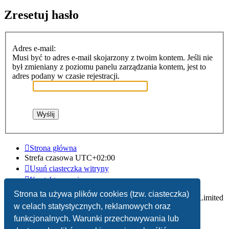
Zresetuj hasło
Adres e-mail:
Musi być to adres e-mail skojarzony z twoim kontem. Jeśli nie
był zmieniany z poziomu panelu zarządzania kontem, jest to
adres podany w czasie rejestracji.
Strona główna
Strefa czasowa
UTC+02:00
Usuń ciasteczka witryny
Kontakt z nami
Strona ta używa plików cookies (tzw. ciasteczka)
Technologię dostarcza
phpBB
® Forum Software © phpBB Limited
w celach statystycznych, reklamowych oraz
Polski pakiet językowy dostarcza
phpBB.pl
funkcjonalnych. Warunki przechowywania lub