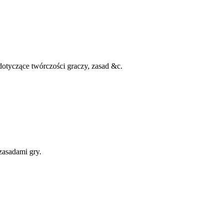
otyczące twórczości graczy, zasad &c.
zasadami gry.