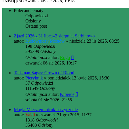
Dzisiaj jest czwartek 06 sie 2026, 10:18
Polecane tematy
Odpowiedzi
Odsłony
Ostatni post
Zjazd 2026 - 31 lipca–2 sierpnia, Sarbinowo
autor:
Budowniczy Mostów
» niedziela 23 lis 2025, 08:25
198
Odpowiedzi
295399
Odsłony
Ostatni post
autor:
Rogo
czwartek 06 sie 2026, 10:17
Talisman Sagas: Crown of Blood
autor:
Pieryknik
» poniedziałek 13 kwie 2026, 15:30
37
Odpowiedzi
111549
Odsłony
Ostatni post
autor:
Kiperos
sobota 01 sie 2026, 21:55
MagiaiMiecz.eu - druk na życzenie
autor:
Valdi
» czwartek 31 gru 2015, 11:37
1318
Odpowiedzi
35403
Odsłony