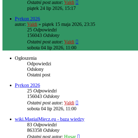
Ostatni post
autor:
Valdi
piątek 24 lip 2026, 15:17
Pyrkon 2026
autor:
Valdi
» piątek 15 maja 2026, 23:35
25
Odpowiedzi
156043
Odsłony
Ostatni post
autor:
Valdi
sobota 04 lip 2026, 11:00
Ogłoszenia
Odpowiedzi
Odsłony
Ostatni post
Pyrkon 2026
25
Odpowiedzi
156043
Odsłony
Ostatni post
autor:
Valdi
sobota 04 lip 2026, 11:00
wiki.MagiaiMiecz.eu - baza wiedzy
83
Odpowiedzi
863358
Odsłony
Ostatni post
autor:
Husar