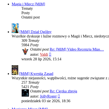
Magia i Miecz [MiM]
Tematy
Posty
Ostatni post
[MiM] Dział Ogólny
Wszelkie dyskusje i luźne rozmowy o Magii i Miecz, niedotycz
309
Tematy
5984
Posty
Ostatni post
Re: [MiM] Video Recenzja Mias…
Wyświetl
autor:
Valdi
najnowszy
wtorek 28 lip 2026, 15:14
post
[MiM] Kwestia Zasad
Wszystkie niejasności, wątpliwości, rożne sugestie związane z 
257
Tematy
5421
Posty
Ostatni post
Re: Cięzka zbroja
Wyświetl
autor:
JollyRoger
najnowszy
poniedziałek 03 sie 2026, 18:36
post