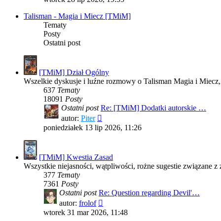
post
Talisman - Magia i Miecz [TMiM]
Tematy
Posty
Ostatni post
[TMiM] Dział Ogólny
Wszelkie dyskusje i luźne rozmowy o Talisman Magia i Miecz, 
637
Tematy
18091
Posty
Ostatni post
Re: [TMiM] Dodatki autorskie …
Wyświetl
autor:
Piter
najnowszy
poniedziałek 13 lip 2026, 11:26
post
[TMiM] Kwestia Zasad
Wszystkie niejasności, wątpliwości, rożne sugestie związane z 
377
Tematy
7361
Posty
Ostatni post
Re: Question regarding Devil'…
Wyświetl
autor:
frolof
najnowszy
wtorek 31 mar 2026, 11:48
post