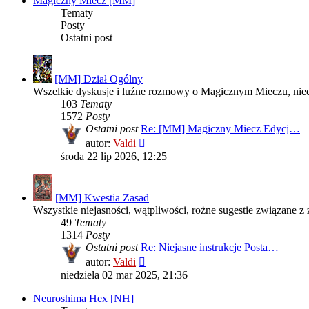
Magiczny Miecz [MM]
Tematy
Posty
Ostatni post
[MM] Dział Ogólny
Wszelkie dyskusje i luźne rozmowy o Magicznym Mieczu, nied
103
Tematy
1572
Posty
Ostatni post
Re: [MM] Magiczny Miecz Edycj…
Wyświetl
autor:
Valdi
najnowszy
środa 22 lip 2026, 12:25
post
[MM] Kwestia Zasad
Wszystkie niejasności, wątpliwości, rożne sugestie związane z 
49
Tematy
1314
Posty
Ostatni post
Re: Niejasne instrukcje Posta…
Wyświetl
autor:
Valdi
najnowszy
niedziela 02 mar 2025, 21:36
post
Neuroshima Hex [NH]