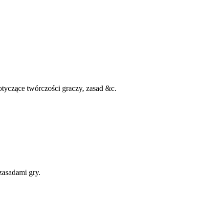
otyczące twórczości graczy, zasad &c.
zasadami gry.