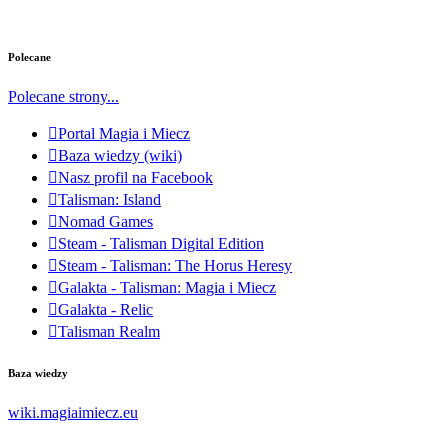
Polecane
Polecane strony...
Portal Magia i Miecz
Baza wiedzy (wiki)
Nasz profil na Facebook
Talisman: Island
Nomad Games
Steam - Talisman Digital Edition
Steam - Talisman: The Horus Heresy
Galakta - Talisman: Magia i Miecz
Galakta - Relic
Talisman Realm
Baza wiedzy
wiki.magiaimiecz.eu