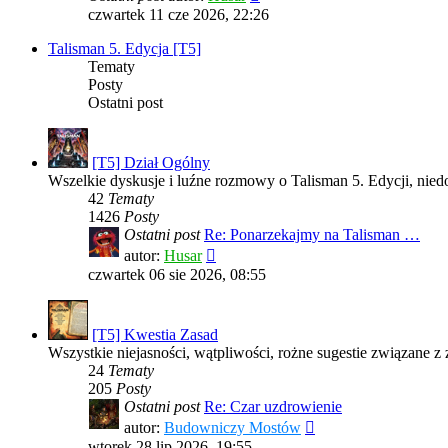
czwartek 11 cze 2026, 22:26
Talisman 5. Edycja [T5]
Tematy
Posty
Ostatni post
[T5] Dział Ogólny
Wszelkie dyskusje i luźne rozmowy o Talisman 5. Edycji, nied
42
Tematy
1426
Posty
Ostatni post
Re: Ponarzekajmy na Talisman …
Wyświetl
autor:
Husar
najnowszy
czwartek 06 sie 2026, 08:55
post
[T5] Kwestia Zasad
Wszystkie niejasności, wątpliwości, rożne sugestie związane z 
24
Tematy
205
Posty
Ostatni post
Re: Czar uzdrowienie
Wyświetl
autor:
Budowniczy Mostów
najnowszy
wtorek 28 lip 2026, 19:55