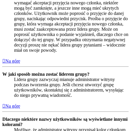
wymagać akceptacji przyjęcia nowego członka, niektóre
mogą być zamknięte, a jeszcze inne mogą mieć ukrytych
członków. Użytkownik może poprosić o przyjęcie do danej
grupy, naciskając odpowiedni przycisk. Prośba o przyjęcie do
grupy, która wymaga akceptacji przyjęcia nowego członka,
musi zostać zaakceptowana przez lidera grupy. Może on
poprosić użytkownika o podanie wyjaśnień, dlaczego chce on
dołączyć do tej grupy. W przypadku otrzymania negatywnej
decyzji proszę nie nękać lidera grupy pytaniami – widocznie
miał on swoje powody.
Na górę
W jaki sposób można zostać liderem grupy?
Lidera grupy zazwyczaj mianuje administrator witryny
podczas tworzenia grupy. Jeśli chcesz utworzyć grupę
użytkowników, skontaktuj się z administratorem, wysyłając
do niego prywatną wiadomość.
Na górę
Dlaczego niektóre nazwy użytkowników są wyświetlane innymi
kolorami?
Możliwe, że administrator witryny przypisał kolor członkom