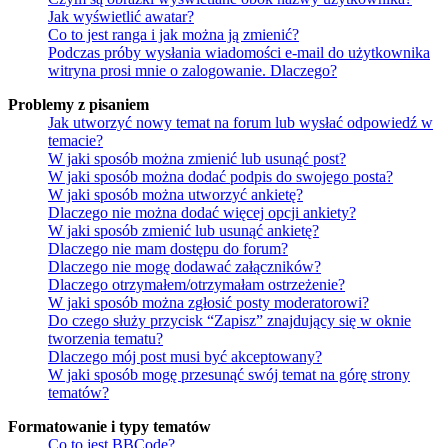
Jak wyświetlić awatar?
Co to jest ranga i jak można ją zmienić?
Podczas próby wysłania wiadomości e-mail do użytkownika
witryna prosi mnie o zalogowanie. Dlaczego?
Problemy z pisaniem
Jak utworzyć nowy temat na forum lub wysłać odpowiedź w
temacie?
W jaki sposób można zmienić lub usunąć post?
W jaki sposób można dodać podpis do swojego posta?
W jaki sposób można utworzyć ankietę?
Dlaczego nie można dodać więcej opcji ankiety?
W jaki sposób zmienić lub usunąć ankietę?
Dlaczego nie mam dostępu do forum?
Dlaczego nie mogę dodawać załączników?
Dlaczego otrzymałem/otrzymałam ostrzeżenie?
W jaki sposób można zgłosić posty moderatorowi?
Do czego służy przycisk “Zapisz” znajdujący się w oknie
tworzenia tematu?
Dlaczego mój post musi być akceptowany?
W jaki sposób mogę przesunąć swój temat na górę strony
tematów?
Formatowanie i typy tematów
Co to jest BBCode?