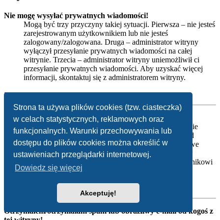
Nie mogę wysyłać prywatnych wiadomości!
Mogą być trzy przyczyny takiej sytuacji. Pierwsza – nie jesteś
zarejestrowanym użytkownikiem lub nie jesteś
zalogowany/zalogowana. Druga – administrator witryny
wyłączył przesyłanie prywatnych wiadomości na całej
witrynie. Trzecia – administrator witryny uniemożliwił ci
przesyłanie prywatnych wiadomości. Aby uzyskać więcej
informacji, skontaktuj się z administratorem witryny.
Na górę
Strona ta używa plików cookies (tzw. ciasteczka)
Otrzymuję niechciane prywatne wiadomości!
w celach statystycznych, reklamowych oraz
W panelu użytkownika możesz, określając odpowiednie
funkcjonalnych. Warunki przechowywania lub
reguły ustawić automatyczne usuwanie wiadomości od
dostępu do plików cookies można określić w
danego nadawcy. Jeżeli otrzymujesz od kogoś obraźliwe
prywatne wiadomości, poinformuj o tym moderatorów
ustawieniach przeglądarki internetowej.
witryny, którzy będą mogli zabronić takiemu użytkownikowi
Dowiedz się więcej
wysyłania jakichkolwiek prywatnych wiadomości.
Na górę
Akceptuję!
Otrzymałem/otrzymałam spam lub obraźliwy e-mail od kogoś z
tej witryny!