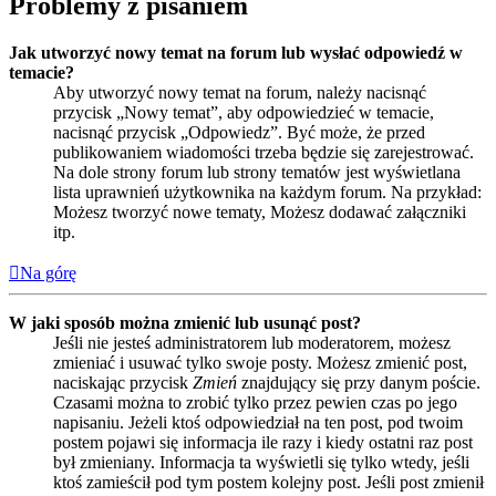
Problemy z pisaniem
Jak utworzyć nowy temat na forum lub wysłać odpowiedź w
temacie?
Aby utworzyć nowy temat na forum, należy nacisnąć
przycisk „Nowy temat”, aby odpowiedzieć w temacie,
nacisnąć przycisk „Odpowiedz”. Być może, że przed
publikowaniem wiadomości trzeba będzie się zarejestrować.
Na dole strony forum lub strony tematów jest wyświetlana
lista uprawnień użytkownika na każdym forum. Na przykład:
Możesz tworzyć nowe tematy, Możesz dodawać załączniki
itp.
Na górę
W jaki sposób można zmienić lub usunąć post?
Jeśli nie jesteś administratorem lub moderatorem, możesz
zmieniać i usuwać tylko swoje posty. Możesz zmienić post,
naciskając przycisk
Zmień
znajdujący się przy danym poście.
Czasami można to zrobić tylko przez pewien czas po jego
napisaniu. Jeżeli ktoś odpowiedział na ten post, pod twoim
postem pojawi się informacja ile razy i kiedy ostatni raz post
był zmieniany. Informacja ta wyświetli się tylko wtedy, jeśli
ktoś zamieścił pod tym postem kolejny post. Jeśli post zmienił