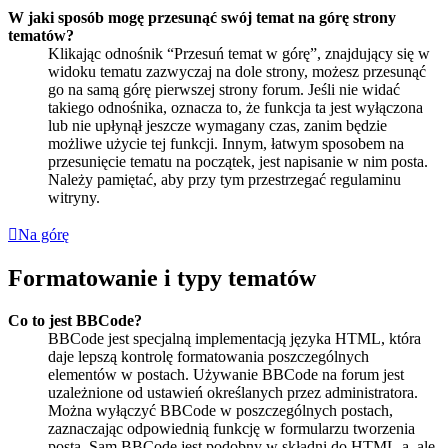
W jaki sposób mogę przesunąć swój temat na górę strony
tematów?
Klikając odnośnik “Przesuń temat w górę”, znajdujący się w
widoku tematu zazwyczaj na dole strony, możesz przesunąć
go na samą górę pierwszej strony forum. Jeśli nie widać
takiego odnośnika, oznacza to, że funkcja ta jest wyłączona
lub nie upłynął jeszcze wymagany czas, zanim będzie
możliwe użycie tej funkcji. Innym, łatwym sposobem na
przesunięcie tematu na początek, jest napisanie w nim posta.
Należy pamiętać, aby przy tym przestrzegać regulaminu
witryny.
Na górę
Formatowanie i typy tematów
Co to jest BBCode?
BBCode jest specjalną implementacją języka HTML, która
daje lepszą kontrolę formatowania poszczególnych
elementów w postach. Używanie BBCode na forum jest
uzależnione od ustawień określanych przez administratora.
Można wyłączyć BBCode w poszczególnych postach,
zaznaczając odpowiednią funkcję w formularzu tworzenia
posta. Sam BBCode jest podobny w składni do HTML-a, ale