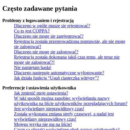
Często zadawane pytania
Problemy z logowaniem i rejestracją
Dlaczego w ogóle muszę się rejestrować?
Co to jest COPPA?
Dlaczego nie mogę się zarejestrować?
Rejestracja została przeprowadzona poprawnie, ale nie mogę
się zalogować!
Dlaczego nie mogę się zalogować?
Rejestracja została dokonana jakiś czas temu, ale teraz nie
mogę się zalogować?!
Nie pamiętam hasła!
Dlaczego następuje automatyczne wylogowanie?
Jak działa funkcja “Usuń ciasteczka witryny”?
Preferencje i ustawienia użytkownika
Jak zmienić moje ustawienia?
W jaki sposób można zapobiec wyświetlaniu nazwy
użytkownika na liście użytkowników przeglądających forum?
Jest wyświetlany nieprawidłowy czas!
Została wykonana zmiana strefy czasowej, a nadal jest
wyświetlany nieprawidłowy czas!
Mojego języka nie ma na liście!
Czym są obrazki wyświetlane obok nazwy użytkownika?