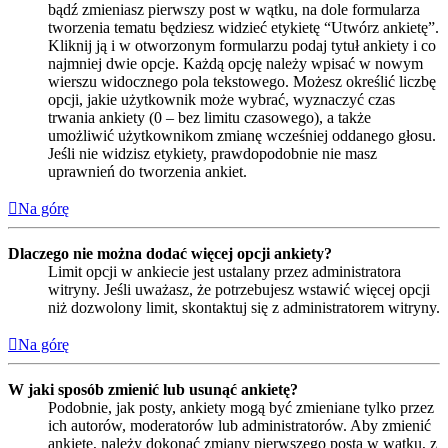
bądź zmieniasz pierwszy post w wątku, na dole formularza
tworzenia tematu będziesz widzieć etykietę “Utwórz ankietę”.
Kliknij ją i w otworzonym formularzu podaj tytuł ankiety i co
najmniej dwie opcje. Każdą opcję należy wpisać w nowym
wierszu widocznego pola tekstowego. Możesz określić liczbę
opcji, jakie użytkownik może wybrać, wyznaczyć czas
trwania ankiety (0 – bez limitu czasowego), a także
umożliwić użytkownikom zmianę wcześniej oddanego głosu.
Jeśli nie widzisz etykiety, prawdopodobnie nie masz
uprawnień do tworzenia ankiet.
Na górę
Dlaczego nie można dodać więcej opcji ankiety?
Limit opcji w ankiecie jest ustalany przez administratora
witryny. Jeśli uważasz, że potrzebujesz wstawić więcej opcji
niż dozwolony limit, skontaktuj się z administratorem witryny.
Na górę
W jaki sposób zmienić lub usunąć ankietę?
Podobnie, jak posty, ankiety mogą być zmieniane tylko przez
ich autorów, moderatorów lub administratorów. Aby zmienić
ankietę, należy dokonać zmiany pierwszego posta w wątku, z