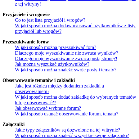
z tej witryny!
Przyjaciele i wrogowie
Co to jest lista przyjaciół i wrogów?
W jaki sposób można dodawać/usuwać użytkowników z listy
przyjaciół lub wrogów?
Przeszukiwanie forów
W jaki sposób można przeszukiwać fora?
Dlaczego moje wyszukiwanie nie zwraca wyników?
Dlaczego moje wyszukiwanie zwraca pustą stronę?!
Jak można wyszukać użytkowników?
W jaki sposób można znaleźć swoje posty i tematy?
Obserwowanie tematów i zakładki
Jaka jest różnica między dodaniem zakładki a
obserwowaniem?
W jaki sposób można dodać zakładkę do wybranych tematów
lub je obserwować??
Jak obserwować wybrane forum?
W jaki sposób usunąć obserwowanie forum, tematu?
Załączniki
Jakie typy załączników są dozwolone na tej witrynie?
W jaki sposób można znaleźć wszystkie swoje załączniki?