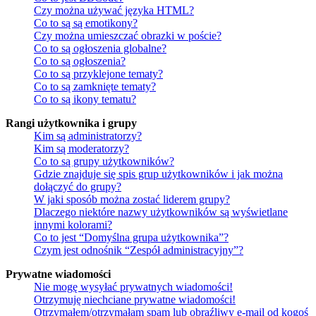
Czy można używać języka HTML?
Co to są są emotikony?
Czy można umieszczać obrazki w poście?
Co to są ogłoszenia globalne?
Co to są ogłoszenia?
Co to są przyklejone tematy?
Co to są zamknięte tematy?
Co to są ikony tematu?
Rangi użytkownika i grupy
Kim są administratorzy?
Kim są moderatorzy?
Co to są grupy użytkowników?
Gdzie znajduje się spis grup użytkowników i jak można
dołączyć do grupy?
W jaki sposób można zostać liderem grupy?
Dlaczego niektóre nazwy użytkowników są wyświetlane
innymi kolorami?
Co to jest “Domyślna grupa użytkownika”?
Czym jest odnośnik “Zespół administracyjny”?
Prywatne wiadomości
Nie mogę wysyłać prywatnych wiadomości!
Otrzymuję niechciane prywatne wiadomości!
Otrzymałem/otrzymałam spam lub obraźliwy e-mail od kogoś