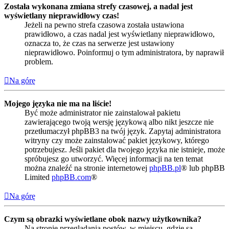
Została wykonana zmiana strefy czasowej, a nadal jest
wyświetlany nieprawidłowy czas!
Jeżeli na pewno strefa czasowa została ustawiona
prawidłowo, a czas nadal jest wyświetlany nieprawidłowo,
oznacza to, że czas na serwerze jest ustawiony
nieprawidłowo. Poinformuj o tym administratora, by naprawił
problem.
Na górę
Mojego języka nie ma na liście!
Być może administrator nie zainstalował pakietu
zawierającego twoją wersję językową albo nikt jeszcze nie
przetłumaczył phpBB3 na twój język. Zapytaj administratora
witryny czy może zainstalować pakiet językowy, którego
potrzebujesz. Jeśli pakiet dla twojego języka nie istnieje, może
spróbujesz go utworzyć. Więcej informacji na ten temat
można znaleźć na stronie internetowej
phpBB.pl
® lub phpBB
Limited
phpBB.com
®
Na górę
Czym są obrazki wyświetlane obok nazwy użytkownika?
Na stronie przeglądania postów, w miejscu, gdzie są