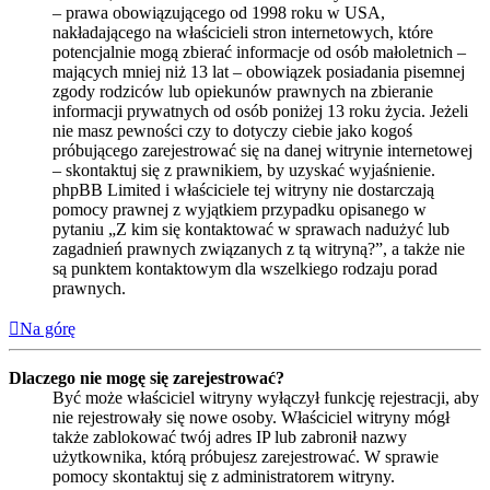
– prawa obowiązującego od 1998 roku w USA,
nakładającego na właścicieli stron internetowych, które
potencjalnie mogą zbierać informacje od osób małoletnich –
mających mniej niż 13 lat – obowiązek posiadania pisemnej
zgody rodziców lub opiekunów prawnych na zbieranie
informacji prywatnych od osób poniżej 13 roku życia. Jeżeli
nie masz pewności czy to dotyczy ciebie jako kogoś
próbującego zarejestrować się na danej witrynie internetowej
– skontaktuj się z prawnikiem, by uzyskać wyjaśnienie.
phpBB Limited i właściciele tej witryny nie dostarczają
pomocy prawnej z wyjątkiem przypadku opisanego w
pytaniu „Z kim się kontaktować w sprawach nadużyć lub
zagadnień prawnych związanych z tą witryną?”, a także nie
są punktem kontaktowym dla wszelkiego rodzaju porad
prawnych.
Na górę
Dlaczego nie mogę się zarejestrować?
Być może właściciel witryny wyłączył funkcję rejestracji, aby
nie rejestrowały się nowe osoby. Właściciel witryny mógł
także zablokować twój adres IP lub zabronił nazwy
użytkownika, którą próbujesz zarejestrować. W sprawie
pomocy skontaktuj się z administratorem witryny.