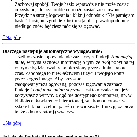
Zachowaj spokój! Twoje hasło wprawdzie nie może zostać
odzyskane, ale bez problemu może zostać zresetowane.
Przejdź na stronę logowania i kliknij odnośnik “Nie pamiętam
hasła”. Postępuj zgodnie z instrukcjami, a prawdopodobnie
niedługo znów będziesz móc się zalogować.
Na górę
Dlaczego następuje automatyczne wylogowanie?
Jeżeli w czasie logowania nie zaznaczysz funkcji
Zapamiętaj
mnie
, witryna zachowa informację o tym, że twój pobyt na tej
witrynie będzie trwał tylko określony przez administratora
czas. Zapobiega to niewłaściwemu użyciu twojego konta
przez kogoś innego. Aby pozostać
zalogowanym/zalogowaną, podczas logowania zaznacz
funkcję
Loguj mnie automatycznie
. Jest to niezalecane, jeżeli
korzystasz z witryny z ogólnie dostępnego komputera, np. w
bibliotece, kawiarence internetowej, sali komputerowej w
szkole lub na uczelni itp. Jeśli nie widzisz tej funkcji, oznacza
to, że administrator ją wyłączył.
Na górę
Jak działa funkcja “Usuń ciasteczka witryny”?