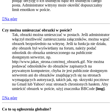
podjąć decyzję o ich usunięciu bądź też usunięciu całego
posta. Administrator witryny może określić dopuszczalny
limit emotikon w poście.
Na górę
Czy można umieszczać obrazki w poście?
Tak, obrazki można umieszczać w postach. Jeśli administrator
włączył możliwość zamieszczania załączników, można wgrać
obrazek bezpośrednio na witrynę. Jeśli ta funkcja nie działa,
aby obrazek był wyświetlany na forum, należy podać
odnośnik do obrazka umieszczonego na publicznie
dostępnym serwerze, np.
http://www.jakas_strona.com/moj_obrazek.gif. Nie można
podawać odnośników do obrazków zapisanych na
prywatnym komputerze, chyba że jest publicznie dostępnym
serwerem ani do obrazków znajdujących się na stronach
wymagających autoryzacji, takich jak, np. skrzynki pocztowe
na Gmail lub Yahoo! oraz stronach chronionych hasłem. Aby
umieścić obrazek w poście, użyj znacznika BBCode
[img]
.
Na górę
Co to są ogłoszenia globalne?