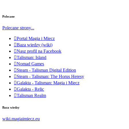
Polecane
Polecane strony...
Portal Magia i Miecz
Baza wiedzy (wiki)
Nasz profil na Facebook
Talisman: Island
Nomad Games
Steam - Talisman Digital Edition
Steam - Talisman: The Horus Heresy
Galakta - Talisman: Magia i Miecz
Galakta - Relic
Talisman Realm
Baza wiedzy
wiki.magiaimiecz.eu