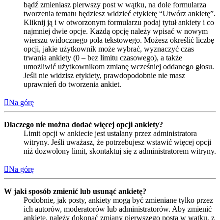
bądź zmieniasz pierwszy post w wątku, na dole formularza
tworzenia tematu będziesz widzieć etykietę “Utwórz ankietę”.
Kliknij ją i w otworzonym formularzu podaj tytuł ankiety i co
najmniej dwie opcje. Każdą opcję należy wpisać w nowym
wierszu widocznego pola tekstowego. Możesz określić liczbę
opcji, jakie użytkownik może wybrać, wyznaczyć czas
trwania ankiety (0 – bez limitu czasowego), a także
umożliwić użytkownikom zmianę wcześniej oddanego głosu.
Jeśli nie widzisz etykiety, prawdopodobnie nie masz
uprawnień do tworzenia ankiet.
Na górę
Dlaczego nie można dodać więcej opcji ankiety?
Limit opcji w ankiecie jest ustalany przez administratora
witryny. Jeśli uważasz, że potrzebujesz wstawić więcej opcji
niż dozwolony limit, skontaktuj się z administratorem witryny.
Na górę
W jaki sposób zmienić lub usunąć ankietę?
Podobnie, jak posty, ankiety mogą być zmieniane tylko przez
ich autorów, moderatorów lub administratorów. Aby zmienić
ankietę, należy dokonać zmiany pierwszego posta w wątku, z