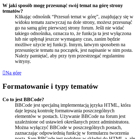
W jaki sposób mogę przesunąć swój temat na górę strony
tematów?
Klikając odnośnik “Przesuń temat w górę”, znajdujący się w
widoku tematu zazwyczaj na dole strony, możesz przesunąć
go na samą górę pierwszej strony forum. Jeśli nie widać
takiego odnośnika, oznacza to, że funkcja ta jest wyłączona
lub nie upłynął jeszcze wymagany czas, zanim będzie
możliwe użycie tej funkcji. Innym, łatwym sposobem na
przesunięcie tematu na początek, jest napisanie w nim posta.
Należy pamiętać, aby przy tym przestrzegać regulaminu
witryny.
Na górę
Formatowanie i typy tematów
Co to jest BBCode?
BBCode jest specjalną implementacją języka HTML, która
daje lepszą kontrolę formatowania poszczególnych
elementów w postach. Używanie BBCode na forum jest
uzależnione od ustawień określanych przez administratora.
Można wyłączyć BBCode w poszczególnych postach,
zaznaczając odpowiednią funkcję w formularzu tworzenia
posta. Sam BBCode jest podobny w składni do HTML-a, ale