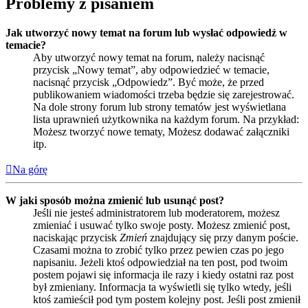
Problemy z pisaniem
Jak utworzyć nowy temat na forum lub wysłać odpowiedź w
temacie?
Aby utworzyć nowy temat na forum, należy nacisnąć
przycisk „Nowy temat”, aby odpowiedzieć w temacie,
nacisnąć przycisk „Odpowiedz”. Być może, że przed
publikowaniem wiadomości trzeba będzie się zarejestrować.
Na dole strony forum lub strony tematów jest wyświetlana
lista uprawnień użytkownika na każdym forum. Na przykład:
Możesz tworzyć nowe tematy, Możesz dodawać załączniki
itp.
Na górę
W jaki sposób można zmienić lub usunąć post?
Jeśli nie jesteś administratorem lub moderatorem, możesz
zmieniać i usuwać tylko swoje posty. Możesz zmienić post,
naciskając przycisk
Zmień
znajdujący się przy danym poście.
Czasami można to zrobić tylko przez pewien czas po jego
napisaniu. Jeżeli ktoś odpowiedział na ten post, pod twoim
postem pojawi się informacja ile razy i kiedy ostatni raz post
był zmieniany. Informacja ta wyświetli się tylko wtedy, jeśli
ktoś zamieścił pod tym postem kolejny post. Jeśli post zmienił