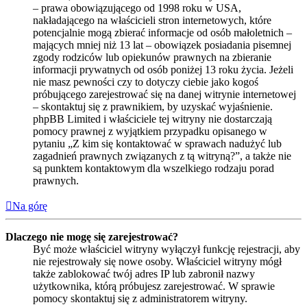
– prawa obowiązującego od 1998 roku w USA,
nakładającego na właścicieli stron internetowych, które
potencjalnie mogą zbierać informacje od osób małoletnich –
mających mniej niż 13 lat – obowiązek posiadania pisemnej
zgody rodziców lub opiekunów prawnych na zbieranie
informacji prywatnych od osób poniżej 13 roku życia. Jeżeli
nie masz pewności czy to dotyczy ciebie jako kogoś
próbującego zarejestrować się na danej witrynie internetowej
– skontaktuj się z prawnikiem, by uzyskać wyjaśnienie.
phpBB Limited i właściciele tej witryny nie dostarczają
pomocy prawnej z wyjątkiem przypadku opisanego w
pytaniu „Z kim się kontaktować w sprawach nadużyć lub
zagadnień prawnych związanych z tą witryną?”, a także nie
są punktem kontaktowym dla wszelkiego rodzaju porad
prawnych.
Na górę
Dlaczego nie mogę się zarejestrować?
Być może właściciel witryny wyłączył funkcję rejestracji, aby
nie rejestrowały się nowe osoby. Właściciel witryny mógł
także zablokować twój adres IP lub zabronił nazwy
użytkownika, którą próbujesz zarejestrować. W sprawie
pomocy skontaktuj się z administratorem witryny.