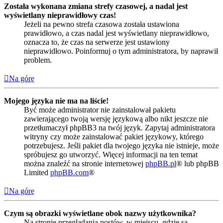
Została wykonana zmiana strefy czasowej, a nadal jest
wyświetlany nieprawidłowy czas!
Jeżeli na pewno strefa czasowa została ustawiona
prawidłowo, a czas nadal jest wyświetlany nieprawidłowo,
oznacza to, że czas na serwerze jest ustawiony
nieprawidłowo. Poinformuj o tym administratora, by naprawił
problem.
Na górę
Mojego języka nie ma na liście!
Być może administrator nie zainstalował pakietu
zawierającego twoją wersję językową albo nikt jeszcze nie
przetłumaczył phpBB3 na twój język. Zapytaj administratora
witryny czy może zainstalować pakiet językowy, którego
potrzebujesz. Jeśli pakiet dla twojego języka nie istnieje, może
spróbujesz go utworzyć. Więcej informacji na ten temat
można znaleźć na stronie internetowej
phpBB.pl
® lub phpBB
Limited
phpBB.com
®
Na górę
Czym są obrazki wyświetlane obok nazwy użytkownika?
Na stronie przeglądania postów, w miejscu, gdzie są