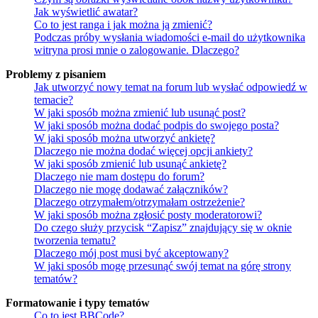
Jak wyświetlić awatar?
Co to jest ranga i jak można ją zmienić?
Podczas próby wysłania wiadomości e-mail do użytkownika
witryna prosi mnie o zalogowanie. Dlaczego?
Problemy z pisaniem
Jak utworzyć nowy temat na forum lub wysłać odpowiedź w
temacie?
W jaki sposób można zmienić lub usunąć post?
W jaki sposób można dodać podpis do swojego posta?
W jaki sposób można utworzyć ankietę?
Dlaczego nie można dodać więcej opcji ankiety?
W jaki sposób zmienić lub usunąć ankietę?
Dlaczego nie mam dostępu do forum?
Dlaczego nie mogę dodawać załączników?
Dlaczego otrzymałem/otrzymałam ostrzeżenie?
W jaki sposób można zgłosić posty moderatorowi?
Do czego służy przycisk “Zapisz” znajdujący się w oknie
tworzenia tematu?
Dlaczego mój post musi być akceptowany?
W jaki sposób mogę przesunąć swój temat na górę strony
tematów?
Formatowanie i typy tematów
Co to jest BBCode?