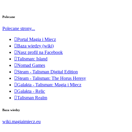
Polecane
Polecane strony...
Portal Magia i Miecz
Baza wiedzy (wiki)
Nasz profil na Facebook
Talisman: Island
Nomad Games
Steam - Talisman Digital Edition
Steam - Talisman: The Horus Heresy
Galakta - Talisman: Magia i Miecz
Galakta - Relic
Talisman Realm
Baza wiedzy
wiki.magiaimiecz.eu