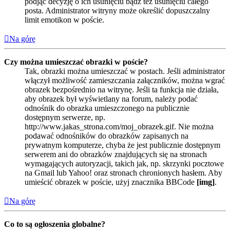
podjąć decyzję o ich usunięciu bądź też usunięciu całego
posta. Administrator witryny może określić dopuszczalny
limit emotikon w poście.
Na górę
Czy można umieszczać obrazki w poście?
Tak, obrazki można umieszczać w postach. Jeśli administrator
włączył możliwość zamieszczania załączników, można wgrać
obrazek bezpośrednio na witrynę. Jeśli ta funkcja nie działa,
aby obrazek był wyświetlany na forum, należy podać
odnośnik do obrazka umieszczonego na publicznie
dostępnym serwerze, np.
http://www.jakas_strona.com/moj_obrazek.gif. Nie można
podawać odnośników do obrazków zapisanych na
prywatnym komputerze, chyba że jest publicznie dostępnym
serwerem ani do obrazków znajdujących się na stronach
wymagających autoryzacji, takich jak, np. skrzynki pocztowe
na Gmail lub Yahoo! oraz stronach chronionych hasłem. Aby
umieścić obrazek w poście, użyj znacznika BBCode
[img]
.
Na górę
Co to są ogłoszenia globalne?