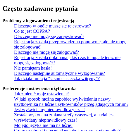
Często zadawane pytania
Problemy z logowaniem i rejestracją
Dlaczego w ogóle muszę się rejestrować?
Co to jest COPPA?
Dlaczego nie mogę się zarejestrować?
Rejestracja została przeprowadzona poprawnie, ale nie mogę
się zalogować!
Dlaczego nie mogę się zalogować?
Rejestracja została dokonana jakiś czas temu, ale teraz nie
mogę się zalogować?!
Nie pamiętam hasła!
Dlaczego następuje automatyczne wylogowanie?
Jak działa funkcja “Usuń ciasteczka witryny”?
Preferencje i ustawienia użytkownika
Jak zmienić moje ustawienia?
W jaki sposób można zapobiec wyświetlaniu nazwy
użytkownika na liście użytkowników przeglądających forum?
Jest wyświetlany nieprawidłowy czas!
Została wykonana zmiana strefy czasowej, a nadal jest
wyświetlany nieprawidłowy czas!
Mojego języka nie ma na liście!
Czym są obrazki wyświetlane obok nazwy użytkownika?