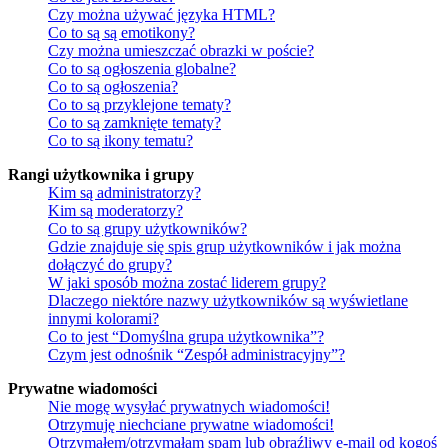
Czy można używać języka HTML?
Co to są są emotikony?
Czy można umieszczać obrazki w poście?
Co to są ogłoszenia globalne?
Co to są ogłoszenia?
Co to są przyklejone tematy?
Co to są zamknięte tematy?
Co to są ikony tematu?
Rangi użytkownika i grupy
Kim są administratorzy?
Kim są moderatorzy?
Co to są grupy użytkowników?
Gdzie znajduje się spis grup użytkowników i jak można
dołączyć do grupy?
W jaki sposób można zostać liderem grupy?
Dlaczego niektóre nazwy użytkowników są wyświetlane
innymi kolorami?
Co to jest “Domyślna grupa użytkownika”?
Czym jest odnośnik “Zespół administracyjny”?
Prywatne wiadomości
Nie mogę wysyłać prywatnych wiadomości!
Otrzymuję niechciane prywatne wiadomości!
Otrzymałem/otrzymałam spam lub obraźliwy e-mail od kogoś