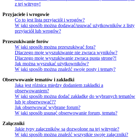
z tej witryny!
Przyjaciele i wrogowie
Co to jest lista przyjaciół i wrogów?
W jaki sposób można dodawać/usuwać użytkowników z listy
przyjaciół lub wrogów?
Przeszukiwanie forów
W jaki sposób można przeszukiwać fora?
Dlaczego moje wyszukiwanie nie zwraca wyników?
Dlaczego moje wyszukiwanie zwraca pustą stronę?!
Jak można wyszukać użytkowników?
W jaki sposób można znaleźć swoje posty i tematy?
Obserwowanie tematów i zakładki
Jaka jest różnica między dodaniem zakładki a
obserwowaniem?
W jaki sposób można dodać zakładkę do wybranych tematów
lub je obserwować??
Jak obserwować wybrane forum?
W jaki sposób usunąć obserwowanie forum, tematu?
Załączniki
Jakie typy załączników są dozwolone na tej witrynie?
W jaki sposób można znaleźć wszystkie swoje załączniki?