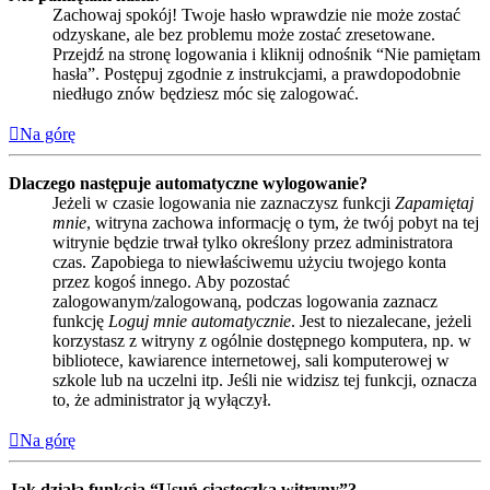
Zachowaj spokój! Twoje hasło wprawdzie nie może zostać
odzyskane, ale bez problemu może zostać zresetowane.
Przejdź na stronę logowania i kliknij odnośnik “Nie pamiętam
hasła”. Postępuj zgodnie z instrukcjami, a prawdopodobnie
niedługo znów będziesz móc się zalogować.
Na górę
Dlaczego następuje automatyczne wylogowanie?
Jeżeli w czasie logowania nie zaznaczysz funkcji
Zapamiętaj
mnie
, witryna zachowa informację o tym, że twój pobyt na tej
witrynie będzie trwał tylko określony przez administratora
czas. Zapobiega to niewłaściwemu użyciu twojego konta
przez kogoś innego. Aby pozostać
zalogowanym/zalogowaną, podczas logowania zaznacz
funkcję
Loguj mnie automatycznie
. Jest to niezalecane, jeżeli
korzystasz z witryny z ogólnie dostępnego komputera, np. w
bibliotece, kawiarence internetowej, sali komputerowej w
szkole lub na uczelni itp. Jeśli nie widzisz tej funkcji, oznacza
to, że administrator ją wyłączył.
Na górę
Jak działa funkcja “Usuń ciasteczka witryny”?