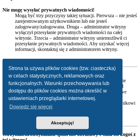
Nie mogę wysyłać prywatnych wiadomości!
Mogą być trzy przyczyny takiej sytuacji. Pierwsza – nie jesteś
zarejestrowanym użytkownikiem lub nie jesteś
zalogowany/zalogowana. Druga – administrator witryny
wyłączył przesyłanie prywatnych wiadomości na całej
witrynie. Trzecia – administrator witryny uniemożliwił ci
przesyłanie prywatnych wiadomości. Aby uzyskać więcej
informacji, skontaktuj się z administratorem witryny.
Na górę
Strona ta używa plików cookies (tzw. ciasteczka)
Otrzymuję niechciane prywatne wiadomości!
w celach statystycznych, reklamowych oraz
W panelu użytkownika możesz, określając odpowiednie
funkcjonalnych. Warunki przechowywania lub
reguły ustawić automatyczne usuwanie wiadomości od
dostępu do plików cookies można określić w
danego nadawcy. Jeżeli otrzymujesz od kogoś obraźliwe
prywatne wiadomości, poinformuj o tym moderatorów
ustawieniach przeglądarki internetowej.
witryny, którzy będą mogli zabronić takiemu użytkownikowi
Dowiedz się więcej
wysyłania jakichkolwiek prywatnych wiadomości.
Na górę
Akceptuję!
Otrzymałem/otrzymałam spam lub obraźliwy e-mail od kogoś z
tej witryny!