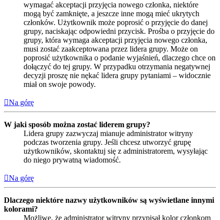
wymagać akceptacji przyjęcia nowego członka, niektóre
mogą być zamknięte, a jeszcze inne mogą mieć ukrytych
członków. Użytkownik może poprosić o przyjęcie do danej
grupy, naciskając odpowiedni przycisk. Prośba o przyjęcie do
grupy, która wymaga akceptacji przyjęcia nowego członka,
musi zostać zaakceptowana przez lidera grupy. Może on
poprosić użytkownika o podanie wyjaśnień, dlaczego chce on
dołączyć do tej grupy. W przypadku otrzymania negatywnej
decyzji proszę nie nękać lidera grupy pytaniami – widocznie
miał on swoje powody.
Na górę
W jaki sposób można zostać liderem grupy?
Lidera grupy zazwyczaj mianuje administrator witryny
podczas tworzenia grupy. Jeśli chcesz utworzyć grupę
użytkowników, skontaktuj się z administratorem, wysyłając
do niego prywatną wiadomość.
Na górę
Dlaczego niektóre nazwy użytkowników są wyświetlane innymi
kolorami?
Możliwe, że administrator witryny przypisał kolor członkom